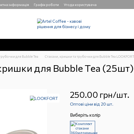
ктна інформація
Графік роботи
Угода користувача
трубочки для Bubble Tea
Стакани, кришки та трубочки для Bubble Tea LOOKFOR
ишки для Bubble Tea (25шт) 
250.00 грн/шт.
Оптові ціни від 20 шт.
Виберіть колір