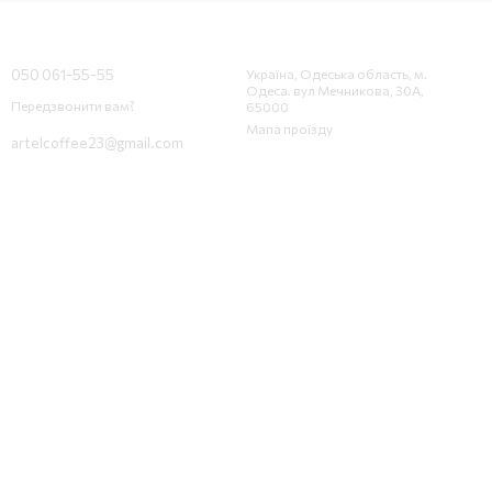
Контактна інформація
050 061-55-55
Україна, Одеська область, м.
Одеса. вул Мечникова, 30А,
Передзвонити вам?
65000
Мапа проїзду
artelcoffee23@gmail.com