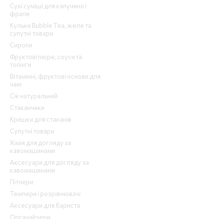
Сухі суміші для капучино і
фрапе
Кульки Bubble Tea, желе та
супутні товари
Сиропи
Фруктові пюре, соуси та
топінги
Вітамінні, фруктові основи для
чаю
Сік натуральний
Стаканчики
Кришки для стаканів
Супутні товари
Хімія для догляду за
кавомашинами
Аксесуари для догляду за
кавомашинами
Пітчери
Темпери і розрівнювачі
Аксесуари для бариста
Органайзери