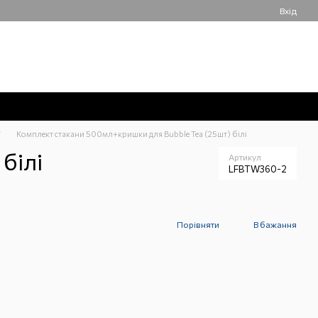
Вхід
050 061-55-55
Мій кошик
Передзвонити вам?
T
Комплект стакани 500мл+кришки для Bubble Tea (25шт) білі
білі
Артикул
LFBTW360-2
Порівняти
В бажання