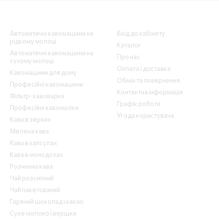
Каталог
Клієнтам
Автоматичні кавомашини на
Вхід до кабінету
рідкому молоці
Каталог
Автоматичні кавомашини на
Про нас
сухому молоці
Оплата і доставка
Кавомашини для дому
Обмін та повернення
Професійні кавомашини
Контактна інформація
Фільтр-кавоварки
Графік роботи
Професійні кавомолки
Угода користувача
Кава в зернах
Мелена кава
Кава в капсулах
Кава в монодозах
Розчинна кава
Чай розсипний
Чай пакетований
Гарячий шоколад і какао
Сухе молоко і вершки