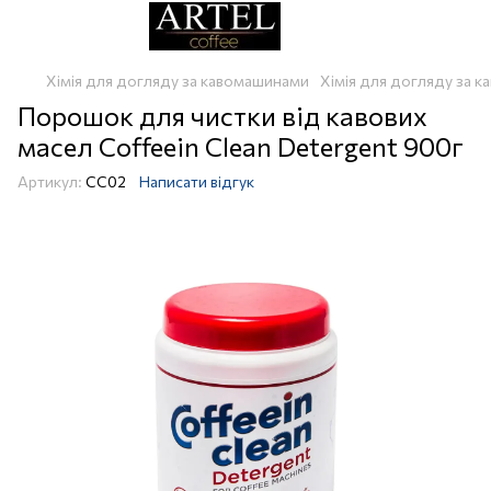
Хімія для догляду за кавомашинами
Хімія для догляду за к
Порошок для чистки від кавових
масел Coffeein Clean Detergent 900г
Артикул:
СС02
Написати відгук