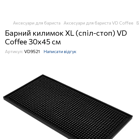
Аксесуари для бариста
Аксесуари для бариста VD Coffee
Б
Барний килимок XL (спіл-стоп) VD
Coffee 30х45 см
Артикул:
VD9521
Написати відгук