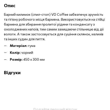
Опис
Барний килимок (спил-стоп) VD Coffee забезпечує зручність
та гігієну робочого місця бармена. Використовується на стійці
бармена для збирання пролитої рідини та конденсату з
охолоджених напоїв, тим самим захищаючи стільницю від дії
вологи. А також застосовується для сушіння склянок, келихів
та інших судин для пиття.
Матеріал:
гума
Колір:
чорний
Розмір:
450 х 300 мм
Відгуки
Додайте перший відгук