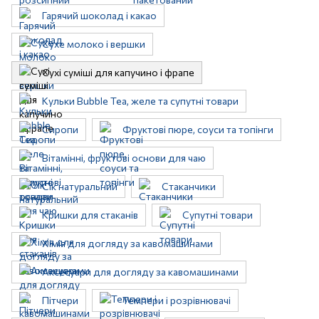
Гарячий шоколад і какао
Сухе молоко і вершки
Сухі суміші для капучино і фрапе
Кульки Bubble Tea, желе та супутні товари
Сиропи
Фруктові пюре, соуси та топінги
Вітамінні, фруктові основи для чаю
Сік натуральний
Стаканчики
Кришки для стаканів
Супутні товари
Хімія для догляду за кавомашинами
Аксесуари для догляду за кавомашинами
Пітчери
Темпери і розрівнювачі