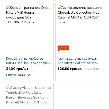
−10%
Концентрат напою Dolce
Гаряча молочна карамель
Natura Чай Чорна смородина
Chocolatte Collection Hot
50 г
Caramel Milk 1 кг
21.00 грн/шт.
526.50 грн/уп.
585.00 грн
Оптові ціни