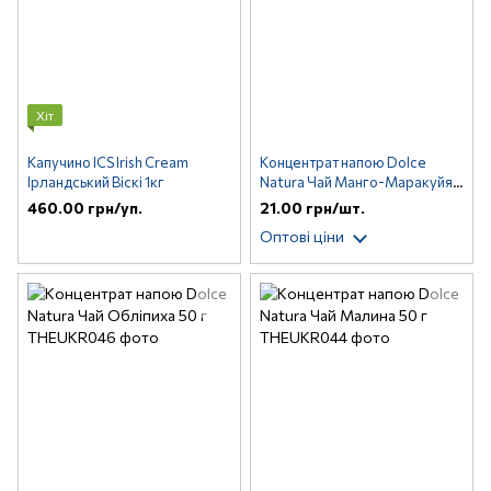
Хіт
Капучино ICS Irish Cream
Концентрат напою Dolce
Ірландський Віскі 1кг
Natura Чай Манго-Маракуйя
50 г
460.00 грн/уп.
21.00 грн/шт.
Оптові ціни