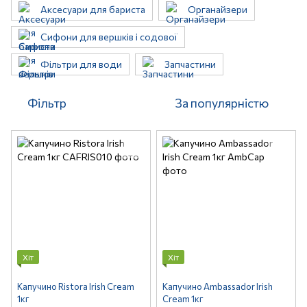
Аксесуари для бариста
Органайзери
Сифони для вершків і содової
Фільтри для води
Запчастини
Фільтр
За популярністю
Хіт
Хіт
Капучино Ristora Irish Cream
Капучино Ambassador Irish
1кг
Cream 1кг