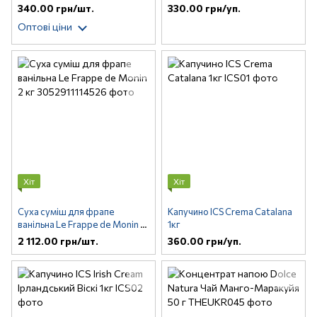
340.00 грн/шт.
330.00 грн/уп.
Оптові ціни
Хіт
Хіт
Суха суміш для фрапе
Капучино ICS Crema Catalana
ванільна Le Frappe de Monin 2
1кг
кг
2 112.00 грн/шт.
360.00 грн/уп.