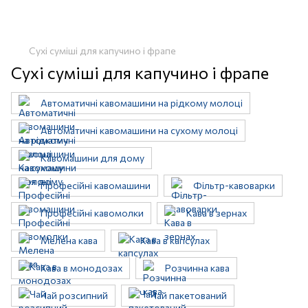
Сухі суміші для капучино і фрапе
Сухі суміші для капучино і фрапе
Автоматичні кавомашини на рідкому молоці
Автоматичні кавомашини на сухому молоці
Кавомашини для дому
Професійні кавомашини
Фільтр-кавоварки
Професійні кавомолки
Кава в зернах
Мелена кава
Кава в капсулах
Кава в монодозах
Розчинна кава
Чай розсипний
Чай пакетований