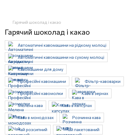
Гарячий шоколад і какао
Гарячий шоколад і какао
Автоматичні кавомашини на рідкому молоці
Автоматичні кавомашини на сухому молоці
Кавомашини для дому
Професійні кавомашини
Фільтр-кавоварки
Професійні кавомолки
Кава в зернах
Мелена кава
Кава в капсулах
Кава в монодозах
Розчинна кава
Чай розсипний
Чай пакетований