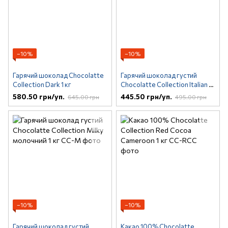
−10%
−10%
Гарячий шоколад Chocolatte
Гарячий шоколад густий
Collection Dark 1 кг
Chocolatte Collection Italian 1
кг
580.50 грн/уп.
445.50 грн/уп.
645.00 грн
495.00 грн
−10%
−10%
Гарячий шоколад густий
Какао 100% Chocolatte