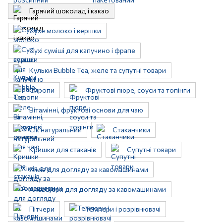
Гарячий шоколад і какао
Сухе молоко і вершки
Сухі суміші для капучино і фрапе
Кульки Bubble Tea, желе та супутні товари
Сиропи
Фруктові пюре, соуси та топінги
Вітамінні, фруктові основи для чаю
Сік натуральний
Стаканчики
Кришки для стаканів
Супутні товари
Хімія для догляду за кавомашинами
Аксесуари для догляду за кавомашинами
Пітчери
Темпери і розрівнювачі