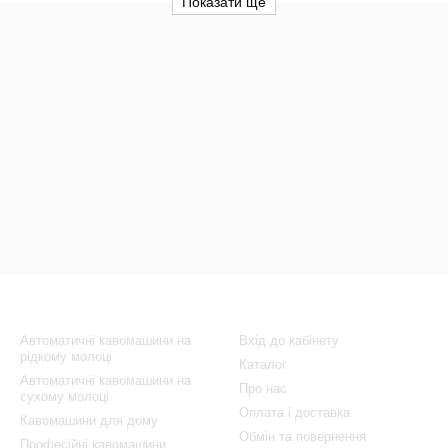
Показати ще
Каталог
Клієнтам
Автоматичні кавомашини на
Вхід до кабінету
рідкому молоці
Каталог
Автоматичні кавомашини на
Про нас
сухому молоці
Оплата і доставка
Кавомашини для дому
Обмін та повернення
Професійні кавомашини