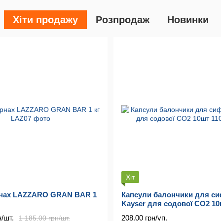
Хіти продажу
Розпродаж
Новинки
Хіт
рнах LAZZARO GRAN BAR 1
Капсули балончики для с
Kayser для содової CO2 1
н/шт.
208.00 грн/уп.
1 185.00 грн/шт.