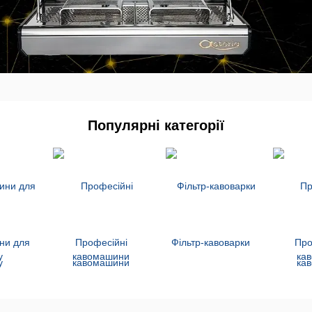
Популярні категорії
ни для
Професійні
Фільтр-кавоварки
Про
у
кавомашини
ка