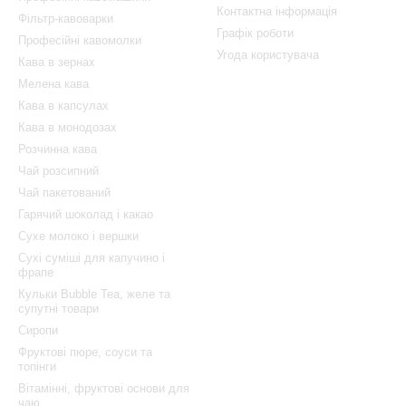
Контактна інформація
Фільтр-кавоварки
Графік роботи
Професійні кавомолки
Угода користувача
Кава в зернах
Мелена кава
Кава в капсулах
Кава в монодозах
Розчинна кава
Чай розсипний
Чай пакетований
Гарячий шоколад і какао
Сухе молоко і вершки
Сухі суміші для капучино і
фрапе
Кульки Bubble Tea, желе та
супутні товари
Сиропи
Фруктові пюре, соуси та
топінги
Вітамінні, фруктові основи для
чаю