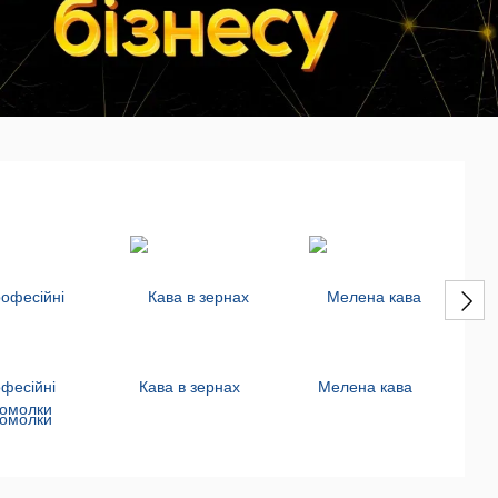
фесійні
Кава в зернах
Мелена кава
Ч
вомолки