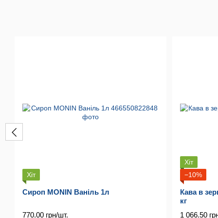
Хіт
Хіт
−10%
Сироп MONIN Ваніль 1л
Кава в зе
кг
770.00 грн/шт.
1 066.50 гр