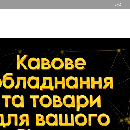
Вхід
050 061-55-55
Мій кошик
Передзвонити вам?