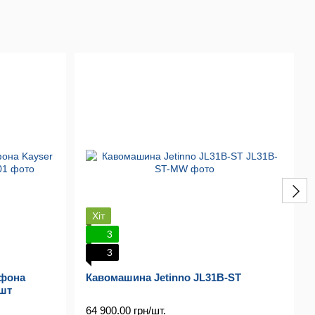
Хіт
3
3
ифона
Кавомашина Jetinno JL31B-ST
0шт
64 900.00 грн/шт.