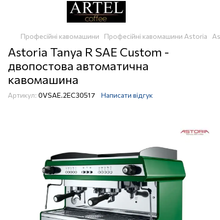
Професійні кавомашини
Професійні кавомашини Astoria
As
Astoria Tanya R SAE Custom -
двопостова автоматична
кавомашина
Артикул:
0VSAE.2EC30517
Написати відгук