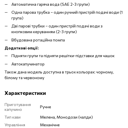
Автоматична гаряча вода (SAE 2-3 групи)
Одна парова трубка – один ручний пристрій подачі води (1
група)
Дві парові трубки – один пристрій подачі води з
кнопковим керуванням (2-3 групи)
Вбудована ротаційна помпа
Додаткові опції:
Підняти групи та підняти решітки-підставки для чашок
Автокапучинатор
Також дана модель доступна в трьох кольорах: чорному,
білому та червоному
Характеристики
Приготування
Ручне
капучино
Тип кави
Мелена, Монодози (чалди)
Управління
Механічне