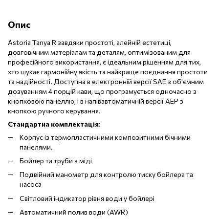
Опис
Astoria Tanya R завдяки простоті, алейній естетиці,
довговічним матеріалам та деталям, оптимізованим для
професійного використання, є ідеальним рішенням для тих,
хто шукає гармонійну якість та найкраще поєднання простоти
та надійності. Доступна в електронній версії SAE з об'ємним
дозуванням 4 порцій кави, що програмується одночасно з
кнопковою панеллю, і в напівавтоматичній версії AEP з
кнопкою ручного керування.
Стандартна комплектація:
Корпус із термопластичними композитними бічними
панелями.
Бойлер та труби з міді
Подвійний манометр для контролю тиску бойлера та
насоса
Світловий індикатор рівня води у бойлері
Автоматичний полив води (AWR)