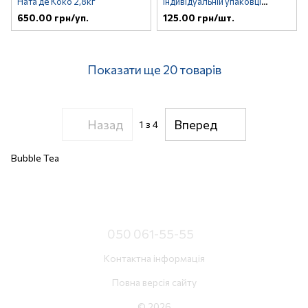
Ната де Коко 2,8кг
індивідуальній упаковці
короткі 17 см, 100 шт
650.00 грн/уп.
125.00 грн/шт.
Показати ще 20 товарів
Назад
Вперед
1
з 4
Bubble Tea
050 061-55-55
Контактна інформація
Повна версія сайту
© 2026