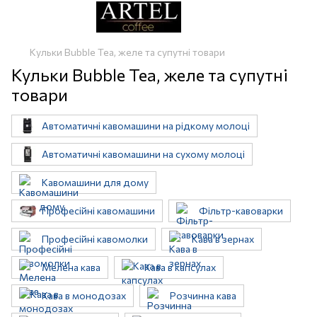
Кульки Bubble Tea, желе та супутні товари
Кульки Bubble Tea, желе та супутні
товари
Автоматичні кавомашини на рідкому молоці
Автоматичні кавомашини на сухому молоці
Кавомашини для дому
Професійні кавомашини
Фільтр-кавоварки
Професійні кавомолки
Кава в зернах
Мелена кава
Кава в капсулах
Кава в монодозах
Розчинна кава