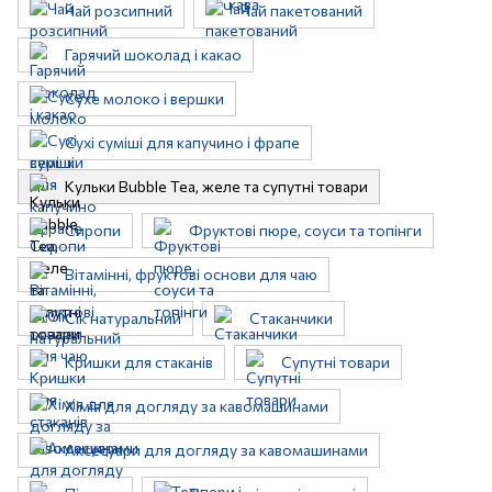
Чай розсипний
Чай пакетований
Гарячий шоколад і какао
Сухе молоко і вершки
Сухі суміші для капучино і фрапе
Кульки Bubble Tea, желе та супутні товари
Сиропи
Фруктові пюре, соуси та топінги
Вітамінні, фруктові основи для чаю
Сік натуральний
Стаканчики
Кришки для стаканів
Супутні товари
Хімія для догляду за кавомашинами
Аксесуари для догляду за кавомашинами