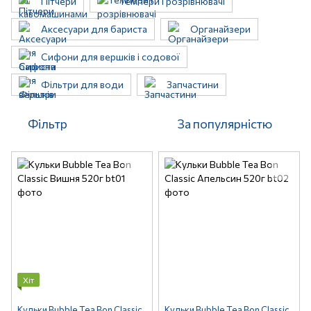
Пітчери
Темпери і розрівнювачі
Аксесуари для бариста
Органайзери
Сифони для вершків і содової
Фільтри для води
Запчастини
Фільтр
За популярністю
Хіт
Кульки Bubble Tea Bon Classic
Кульки Bubble Tea Bon Classic