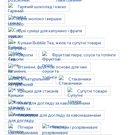
Гарячий шоколад і какао
Сухе молоко і вершки
Сухі суміші для капучино і фрапе
Кульки Bubble Tea, желе та супутні товари
Сиропи
Фруктові пюре, соуси та топінги
Вітамінні, фруктові основи для чаю
Сік натуральний
Стаканчики
Кришки для стаканів
Супутні товари
Хімія для догляду за кавомашинами
Аксесуари для догляду за кавомашинами
Пітчери
Темпери і розрівнювачі