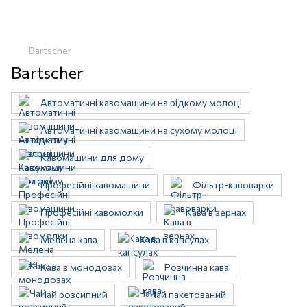
Bartscher
Bartscher
Автоматичні кавомашини на рідкому молоці
Автоматичні кавомашини на сухому молоці
Кавомашини для дому
Професійні кавомашини
Фільтр-кавоварки
Професійні кавомолки
Кава в зернах
Мелена кава
Кава в капсулах
Кава в монодозах
Розчинна кава
Чай розсипний
Чай пакетований