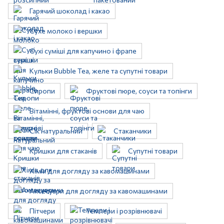
Гарячий шоколад і какао
Сухе молоко і вершки
Сухі суміші для капучино і фрапе
Кульки Bubble Tea, желе та супутні товари
Сиропи
Фруктові пюре, соуси та топінги
Вітамінні, фруктові основи для чаю
Сік натуральний
Стаканчики
Кришки для стаканів
Супутні товари
Хімія для догляду за кавомашинами
Аксесуари для догляду за кавомашинами
Пітчери
Темпери і розрівнювачі