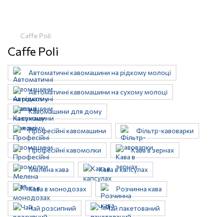
Caffe Poli
Caffe Poli
Автоматичні кавомашини на рідкому молоці
Автоматичні кавомашини на сухому молоці
Кавомашини для дому
Професійні кавомашини
Фільтр-кавоварки
Професійні кавомолки
Кава в зернах
Мелена кава
Кава в капсулах
Кава в монодозах
Розчинна кава
Чай розсипний
Чай пакетований