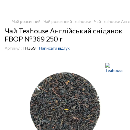
Чай розсипний
Чай розсипний Teahouse
Чай Teahouse Анг
Чай Teahouse Англійський сніданок
FBOP №369 250 г
Артикул:
TH369
Написати відгук