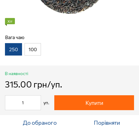
Хіт
Вага чаю
250
100
В наявності
315.00 грн/уп.
Купити
уп.
До обраного
Порівняти