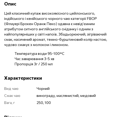
Опис
Цей класичний купаж високоякісного цейлонського,
індійського і кенійського чорного чаю категорії FBОР
(Флауері Брокен Оранж Пеко) здавна є невід’ємним
атрибутом ситного англійського сніданку і одним з
найпопулярніших у світі напоїв. Збадьорюючий, зігріваючий
смак, насичений аромат, темно-бурштиновий колір настою,
чудово смакує з молоком і лимоном.
Температура води 95-100°C
Час заварювання 3-5 хв
Пропорція 3г / 250 мл
Характеристики
Вид чаю
Чорний
Смак чаю
винограду, маслянистий, медовий
Вага, г
250, 100