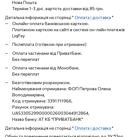
Нова Пошта
Терміни 1-3 дні , вартість доставки від 85 грн.
Детальна інформація на сторінці "
Оплата і доставка
"
Онлайн-оплата банківською карткою.
Платіжною карткою на сайті в системі он-лайн платежів
LiqPay
Післяплата (готівкою при отриманні)
Оплата частинами від ПриватБанк.
Без переплат
Оплата частинами від Монобанк.
Без переплат
Безготівковим розрахунком.
Найменування отримувача: ФОП Петрова Олена
Володимирівна,
Код отримувача: 3391711966,
Рахунок отримувача:
UA533052990000026003044912864,
Назва банку: АТ КБ "ПРИВАТБАНК"
Детальна інформація на сторінці "
Оплата і доставка
"
Обмін та повернення повертається відповідно до ЗУ "Про