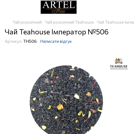
Чай розсипний
Чай розсипний Teahouse
Чай Teahouse Імп
Чай Teahouse Імператор №506
Артикул:
TH506
Написати відгук