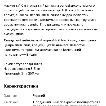
Насичений багатогранний купаж на основі високоякісного
чорного цейлонського чаю категорії P (Пеко). Шматочки
яблука, ананаса і папайї, апельсинова цедра, пелюстки
троянди та пелюстки календули створюють пікантну, дуже
ароматну композицію. Плоди шипшини прекрасно
поєднуються з трояндою і привносять приємну кислинку до
смаку напою.
Склад:
чай цейлонський чорний Р (Пеко), плоди шипшини,
цедра апельсина, яблуко, цукати Ананаса, пелюстки
календули та троянди, ароматизатор ідентичний
натуральному Вишня.
Температура води 100°C
Час заварювання 3-5 хв
Пропорція 3 г / 250 мл
Характеристики
Вид чаю
Чорний
Смак чаю
Плоди шипшини прекрасно поєднуються з
трояндою і привносять приємну кислинку