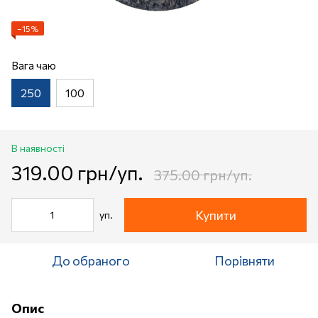
−15%
Вага чаю
250
100
В наявності
319.00 грн/уп.
375.00 грн/уп.
Купити
уп.
До обраного
Порівняти
Опис