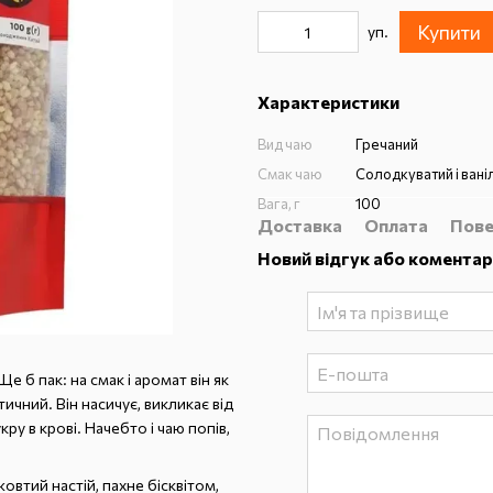
Купити
уп.
Характеристики
Вид чаю
Гречаний
Смак чаю
Солодкуватий і вані
Вага, г
100
Доставка
Оплата
Пове
Новий відгук або коментар
е б пак: на смак і аромат він як
ичний. Він насичує, викликає від
у в крові. Начебто і чаю попів,
втий настій, пахне бісквітом,