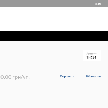
Вхід
050 061-55-55
Мій кошик
Передзвонити вам?
Артикул
TH734
90.00 грн/уп.
Порівняти
В бажання