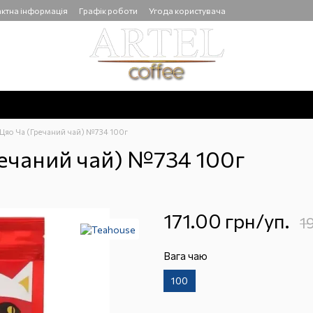
ктна інформація
Графік роботи
Угода користувача
 Цяо Ча (Гречаний чай) №734 100г
речаний чай) №734 100г
171.00 грн/уп.
1
Вага чаю
100