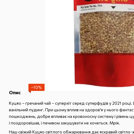
−10%
Опис
Куцяо – гречаний чай – суперхіт серед суперфудів у 2021 році. Щ
ванільний пудинг. При цьому вплив на здоров'я у нього фантаст
пошкоджень, добре впливає на кровоносну систему і рівень цукр
і поздоровішав, і печивом закушувати не хочеться. Мрія.
Наш свіжий Куцяо світлого обжарювання дає яскравий світло-жо