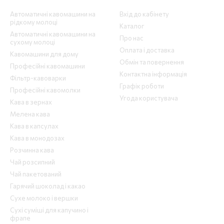
Каталог
Клієнтам
Автоматичні кавомашини на
Вхід до кабінету
рідкому молоці
Каталог
Автоматичні кавомашини на
Про нас
сухому молоці
Оплата і доставка
Кавомашини для дому
Обмін та повернення
Професійні кавомашини
Контактна інформація
Фільтр-кавоварки
Графік роботи
Професійні кавомолки
Угода користувача
Кава в зернах
Мелена кава
Кава в капсулах
Кава в монодозах
Розчинна кава
Чай розсипний
Чай пакетований
Гарячий шоколад і какао
Сухе молоко і вершки
Сухі суміші для капучино і
фрапе