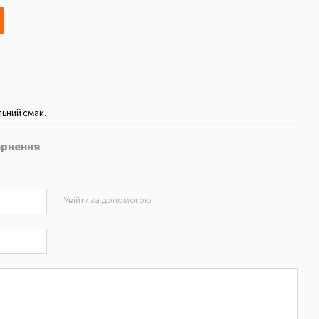
льний смак.
рнення
Увійти за допомогою