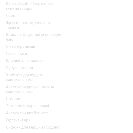
Кульки Bubble Tea, желе та
супутні товари
Сиропи
Фруктові пюре, соуси та
топінги
Вітамінні, фруктові основи для
чаю
Сік натуральний
Стаканчики
Кришки для стаканів
Супутні товари
Хімія для догляду за
кавомашинами
Аксесуари для догляду за
кавомашинами
Пітчери
Темпери і розрівнювачі
Аксесуари для бариста
Органайзери
Сифони для вершків і содової