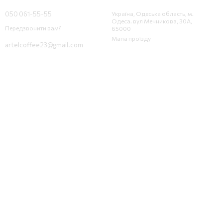
Контактна інформація
050 061-55-55
Україна, Одеська область, м.
Одеса. вул Мечникова, 30А,
Передзвонити вам?
65000
Мапа проїзду
artelcoffee23@gmail.com