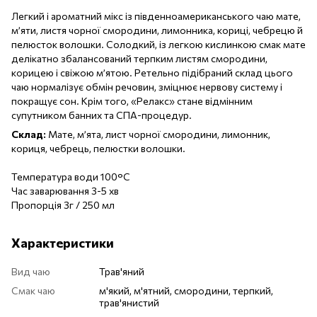
Легкий і ароматний мікс із південноамериканського чаю мате,
м’яти, листя чорної смородини, лимонника, кориці, чебрецю й
пелюсток волошки. Солодкий, із легкою кислинкою смак мате
делікатно збалансований терпким листям смородини,
корицею і свіжою м’ятою. Ретельно підібраний склад цього
чаю нормалізує обмін речовин, зміцнює нервову систему і
покращує сон. Крім того, «Релакс» стане відмінним
супутником банних та СПА-процедур.
Склад:
Мате, м’ята, лист чорної смородини, лимонник,
кориця, чебрець, пелюстки волошки.
Температура води 100°C
Час заварювання 3-5 хв
Пропорція 3г / 250 мл
Характеристики
Вид чаю
Трав'яний
Смак чаю
м'який, м'ятний, смородини, терпкий,
трав'янистий