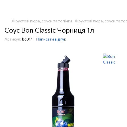
Фруктові пюре, соуси та топінги
Фруктові пюре, соуси та топ
Соус Bon Classic Чорниця 1л
Артикул:
bc014
Написати відгук