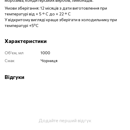
морозива, кондитерських виробів, лимонадів.
Умови зберігання: 12 місяців з дати виготовлення при
температурі від + 5 ° С до + 22 ° С
У відкритому вигляді краще зберігати в холодильнику при
температурі +5ºC
Характеристики
Об'єм, мл
1000
Смак
Чорниця
Відгуки
Додайте перший відгук