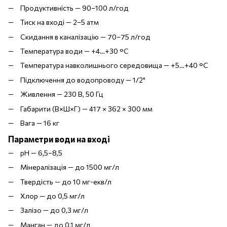
Продуктивність — 90–100 л/год
Тиск на вході — 2–5 атм
Скидання в каналізацію — 70–75 л/год
Температура води — +4…+30 °C
Температура навколишнього середовища — +5…+40 °C
Підключення до водопроводу — 1/2"
Живлення — 230 В, 50 Гц
Габарити (В×Ш×Г) — 417 × 362 × 300 мм
Вага — 16 кг
Параметри води на вході
pH — 6,5–8,5
Мінералізація — до 1500 мг/л
Твердість — до 10 мг-екв/л
Хлор — до 0,5 мг/л
Залізо — до 0,3 мг/л
Манган — до 0,1 мг/л