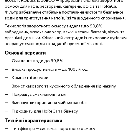
Ecosoft RObust 1500ECO — професійна система зворотного
осмосу для кафе, ресторанів, кав’ярень, офісів та HoReCa.
Фільтр забезпечує стабільне постачання чистої та безпечної
води для приготування напоїв, їжі та щоденного споживання.
Технологія зворотного осмосу видаляє до 99,8%
забруднень, включаючи хлор, важкі метали, бактерії, віруси та
органічні домішки. Фінальний картридж із кокосовим вугіллям
покращує смак води та надає їй приємної м’якості.
Основні переваги
Очищення води до 99,8%
Висока продуктивність — до 100 л/год
Компактні розміри
Захист кавового та кухонного обладнання від накипу
Покращує смак напоїв та їжі
Зменшує використання мийних засобів
Підходить для HoReCa та бізнесу
Технічні характеристики
Тип фільтра — система зворотного осмосу