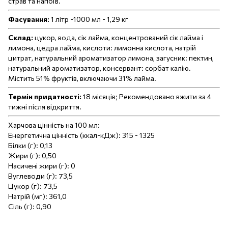
страв та напоїв.
Фасування:
1 літр -1000 мл - 1,29 кг
Склад:
цукор, вода, сік лайма, концентрований сік лайма і
лимона, цедра лайма, кислоти: лимонна кислота, натрій
цитрат, натуральний ароматизатор лимона, загусник: пектин,
натуральний ароматизатор, консервант: сорбат калію.
Містить 51% фруктів, включаючи 31% лайма.
Термін придатності:
18 місяців; Рекомендовано вжити за 4
тижні після відкриття.
Харчова цінність на 100 мл:
Енергетична цінність (ккал-кДж): 315 - 1325
Білки (г): 0,13
Жири (г): 0,50
Насичені жири (г): 0
Вуглеводи (г): 73,5
Цукор (г): 73,5
Натрій (мг): 361,0
Сіль (г): 0,90