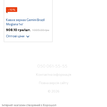
−10%
Кава в зернах Gemini Brazil
Mogiana 1 кг
908.10 грн/шт.
1 009.00 грн
Оптові ціни
050 061-55-55
Контактна інформація
Повна версія сайту
© 2026
Інтернет-магазин створений з Хорошоп