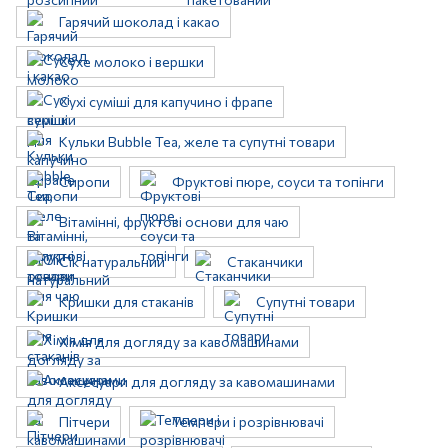
Гарячий шоколад і какао
Сухе молоко і вершки
Сухі суміші для капучино і фрапе
Кульки Bubble Tea, желе та супутні товари
Сиропи
Фруктові пюре, соуси та топінги
Вітамінні, фруктові основи для чаю
Сік натуральний
Стаканчики
Кришки для стаканів
Супутні товари
Хімія для догляду за кавомашинами
Аксесуари для догляду за кавомашинами
Пітчери
Темпери і розрівнювачі