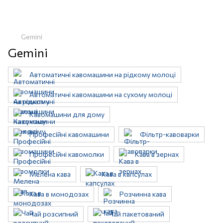
Gemini
Gemini
Автоматичні кавомашини на рідкому молоці
Автоматичні кавомашини на сухому молоці
Кавомашини для дому
Професійні кавомашини
Фільтр-кавоварки
Професійні кавомолки
Кава в зернах
Мелена кава
Кава в капсулах
Кава в монодозах
Розчинна кава
Чай розсипний
Чай пакетований