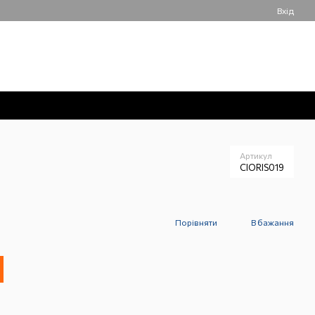
Вхід
050 061-55-55
Мій кошик
Передзвонити вам?
Артикул
CIORIS019
Порівняти
В бажання