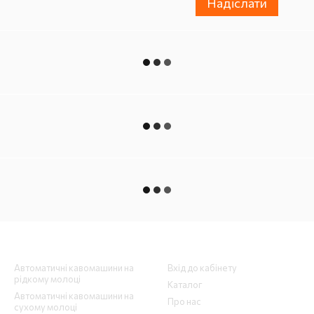
Надіслати
Каталог
Клієнтам
Автоматичні кавомашини на
Вхід до кабінету
рідкому молоці
Каталог
Автоматичні кавомашини на
Про нас
сухому молоці