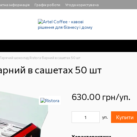
ктна інформація
Графік роботи
Угода користувача
Гарячий шоколад Ristora барний в сашетах 50 шт
арний в сашетах 50 шт
630.00 грн/уп.
Купити
уп.
Характеристики