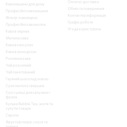
Оплата і доставка
Кавомашини для дому
Обмін та повернення
Професійні кавомашини
Контактна інформація
Фільтр-кавоварки
Графік роботи
Професійні кавомолки
Угода користувача
Кава в зернах
Мелена кава
Кава в капсулах
Кава в монодозах
Розчинна кава
Чай розсипний
Чай пакетований
Гарячий шоколад і какао
Сухе молоко і вершки
Сухі суміші для капучино і
фрапе
Кульки Bubble Tea, желе та
супутні товари
Сиропи
Фруктові пюре, соуси та
топінги