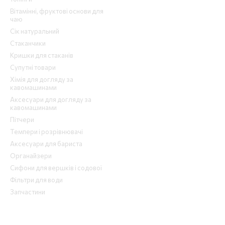
Вітамінні, фруктові основи для
чаю
Сік натуральний
Стаканчики
Кришки для стаканів
Супутні товари
Хімія для догляду за
кавомашинами
Аксесуари для догляду за
кавомашинами
Пітчери
Темпери і розрівнювачі
Аксесуари для бариста
Органайзери
Сифони для вершків і содової
Фільтри для води
Запчастини