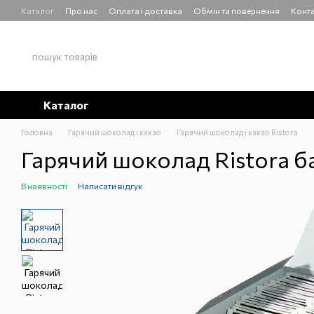
Перейти до основного контенту
Каталог
Про нас
Оплата і доставка
Обмін та повернення
Конта
Каталог
Головна
Гарячий шоколад і какао
Гарячий шоколад і какао Ristora
Гарячий шоколад Ristora б
В наявності
Написати відгук