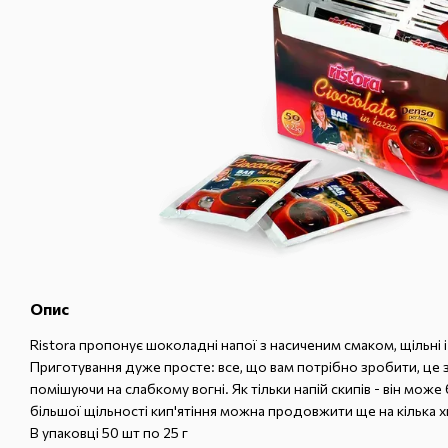
Опис
Ristora пропонує шоколадні напої з насиченим смаком, щільні і в
Приготування дуже просте: все, що вам потрібно зробити, це 
помішуючи на слабкому вогні. Як тільки напій скипів - він може
більшої щільності кип'ятіння можна продовжити ще на кілька х
В упаковці 50 шт по 25 г