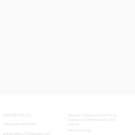
Контактна інформація
050 061-55-55
Україна, Одеська область, м.
Одеса. вул Мечникова, 30А,
Передзвонити вам?
65000
Мапа проїзду
artelcoffee23@gmail.com