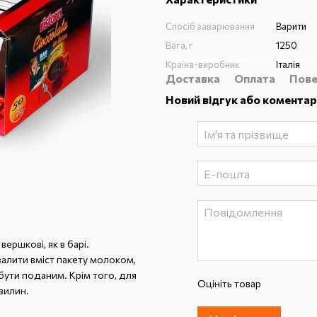
Спосіб заварювання
Варити
Вага, г
1250
Країна-виробник
Італія
Доставка
Оплата
Пове
Новий відгук або коментар
ершкові, як в барі.
залити вміст пакету молоком,
 бути поданим. Крім того, для
Оцініть товар
вилин.