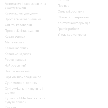
Автоматичні кавомашини на
Про нас
сухому молоці
Оплата і доставка
Кавомашини для дому
Обмін та повернення
Професійні кавомашини
Контактна інформація
Фільтр-кавоварки
Графік роботи
Професійні кавомолки
Угода користувача
Кава в зернах
Мелена кава
Кава в капсулах
Кава в монодозах
Розчинна кава
Чай розсипний
Чай пакетований
Гарячий шоколад і какао
Сухе молоко і вершки
Сухі суміші для капучино і
фрапе
Кульки Bubble Tea, желе та
супутні товари
Сиропи