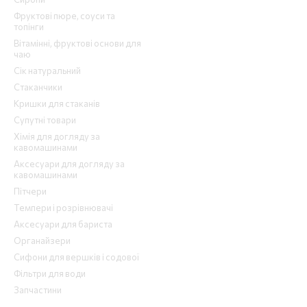
Фруктові пюре, соуси та
топінги
Вітамінні, фруктові основи для
чаю
Сік натуральний
Стаканчики
Кришки для стаканів
Супутні товари
Хімія для догляду за
кавомашинами
Аксесуари для догляду за
кавомашинами
Пітчери
Темпери і розрівнювачі
Аксесуари для бариста
Органайзери
Сифони для вершків і содової
Фільтри для води
Запчастини