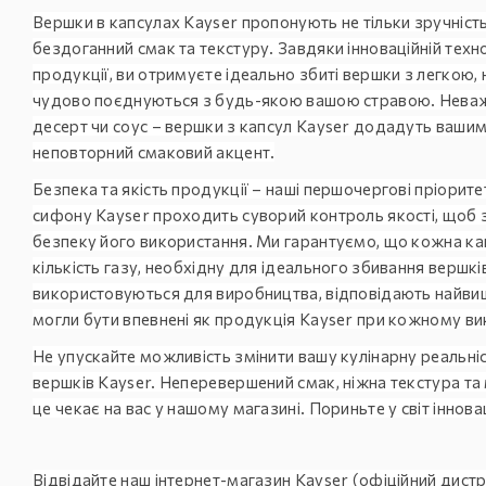
Вершки в капсулах Kayser пропонують не тільки зручність
бездоганний смак та текстуру. Завдяки інноваційній технол
продукції, ви отримуєте ідеально збиті вершки з легкою, 
чудово поєднуються з будь-якою вашою стравою. Неважл
десерт чи соус – вершки з капсул Kayser додадуть ваши
неповторний смаковий акцент.
Безпека та якість продукції – наші першочергові пріорит
сифону Kayser проходить суворий контроль якості, щоб з
безпеку його використання. Ми гарантуємо, що кожна ка
кількість газу, необхідну для ідеального збивання вершкі
використовуються для виробництва, відповідають найви
могли бути впевнені як продукція Kayser при кожному ви
Не упускайте можливість змінити вашу кулінарну реальні
вершків Kayser. Неперевершений смак, ніжна текстура та
це чекає на вас у нашому магазині. Пориньте у світ іннов
Відвідайте наш інтернет-магазин Kayser (офіційний дист