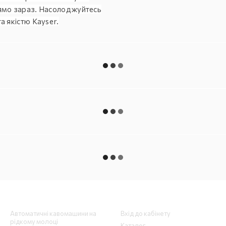
мо зараз. Насолоджуйтесь
а якістю Kayser.
Каталог
Клієнтам
Автоматичні кавомашини на
Вхід до кабінету
рідкому молоці
Каталог