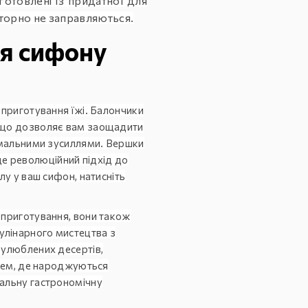
готовлені із придатної для
вторно не заправляються.
ля сифону
 приготування їжі. Балончики
, що дозволяє вам заощадити
німальними зусиллями. Вершки
, це революційний підхід до
лу у ваш сифон, натисніть
 приготування, вони також
улінарного мистецтва з
 улюблених десертів,
сцем, де народжуються
кальну гастрономічну