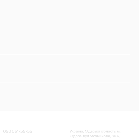
Контактна інформація
050 061-55-55
Україна, Одеська область, м.
Одеса. вул Мечникова, 30А,