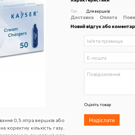
Тип
Для вершків
Доставка
Оплата
Пове
Новий відгук або коментар
Оцініть товар
Надіслати
ання 0,5 літра вершків або
а коректну кількість газу.