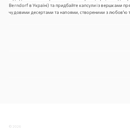
Berndorf в Україні) та придбайте
капсули із вершками
пря
чудовими десертами та напоями, створеними з любов'ю т
© 2026