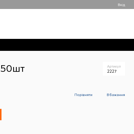
Вхід
050 061-55-55
Мій кошик
Передзвонити вам?
 50шт
Артикул
2227
Порівняти
В бажання