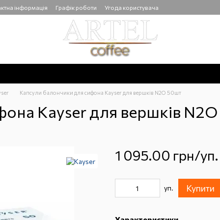
ктна інформація
Графік роботи
Угода користувача
yser
Капсули балончики для сифона Kayser для вершків N2O 50шт
фона Kayser для вершків N2O
1 095.00 грн/уп.
Купити
уп.
Характеристики