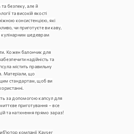
 та безпеку, але й
огії та високій якості
ніжною консистенцією, які
иво, чи приготуєте ви каву,
м кулінарним шедеврам
ети. Кожен балончик для
абезпечити надійність та
псула містить правильну
в. Матеріали, що
щим стандартам, щоб ви
користанні.
сть за допомогою капсул для
 миттєве приготування – все
ацій та натхнення прямо зараз!
риб'ютор компанії Kayser