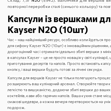
Склад: 7,5г
N2O
(E942). Балончики для вершків ви
повторної переробки сталі (синього кольору) та по
Капсули із вершками д
Kayser N2O (10шт)
Час – наш найцінніший ресурс, особливо коли йдеться про
для сифону Kayser N2O (10шт) є інноваційним рішенням
дорогоцінний час і отримати ідеально збиті вершки з мі
в капсулах Kayser – це не просто новація у світі кулінарії
приготування десертів та напоїв. Просто встановіть капсу
кнопку, і ваші вершки будуть готові за лічені секунди.
Капсули для вершків Kayser не тільки полегшують процес
розширюють ваш кулінарний арсенал. Створюйте твори к
легкістю та вишуканістю, додаючи збиті вершки до ваших
коктейлів, кави або гарячих напоїв. Ваша кухня стане мі
смакові шедеври, а кожна вечеря перетворюється на уні
подорож.