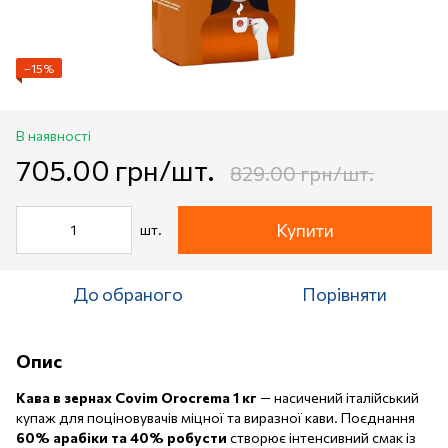
−15%
В наявності
705.00 грн/шт.
829.00 грн/шт.
Купити
шт.
До обраного
Порівняти
Опис
Кава в зернах Covim Orocrema 1 кг
— насичений італійський
купаж для поціновувачів міцної та виразної кави. Поєднання
60% арабіки та 40% робусти
створює інтенсивний смак із