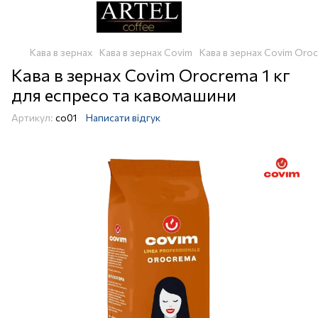
Кава в зернах
Кава в зернах Covim
Кава в зернах Covim Oroc
Кава в зернах Covim Orocrema 1 кг
для еспресо та кавомашини
Артикул:
co01
Написати відгук