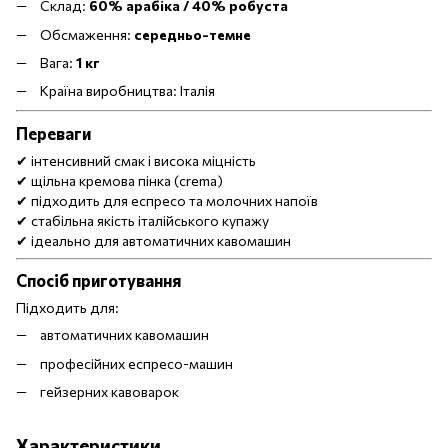
Склад:
60% арабіка / 40% робуста
Обсмаження:
середньо-темне
Вага:
1 кг
Країна виробництва: Італія
Переваги
✔ інтенсивний смак і висока міцність
✔ щільна кремова пінка (crema)
✔ підходить для еспресо та молочних напоїв
✔ стабільна якість італійського купажу
✔ ідеально для автоматичних кавомашин
Спосіб приготування
Підходить для:
автоматичних кавомашин
професійних еспресо-машин
гейзерних кавоварок
Характеристики