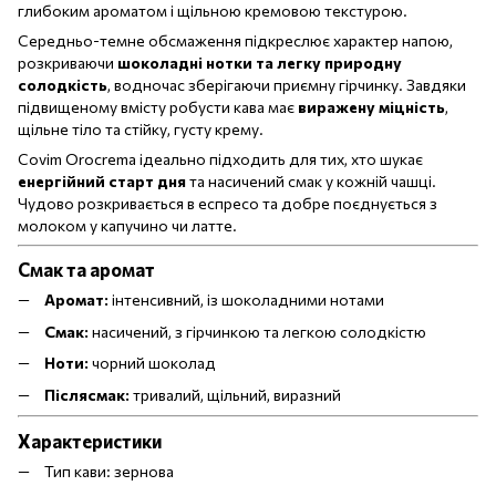
глибоким ароматом і щільною кремовою текстурою.
Середньо-темне обсмаження підкреслює характер напою,
розкриваючи
шоколадні нотки та легку природну
солодкість
, водночас зберігаючи приємну гірчинку. Завдяки
підвищеному вмісту робусти кава має
виражену міцність
,
щільне тіло та стійку, густу крему.
Covim Orocrema ідеально підходить для тих, хто шукає
енергійний старт дня
та насичений смак у кожній чашці.
Чудово розкривається в еспресо та добре поєднується з
молоком у капучино чи латте.
Смак та аромат
Аромат:
інтенсивний, із шоколадними нотами
Смак:
насичений, з гірчинкою та легкою солодкістю
Ноти:
чорний шоколад
Післясмак:
тривалий, щільний, виразний
Характеристики
Тип кави: зернова