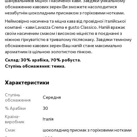
шанувальників міцної і насиченої кави. Завдяки унікальному
обсмаженню кавових зерен Ви зможете насолодитися
незабутнім шоколадним присмаком з горіховими нотками.
Неймовірно насичена та міцна кава від провідної італійської
компанії - кави Lavazza Crema e gusto Classico. Напій вражає
своїм насиченим смаком і високою міцністю в поєднанні з
ніжною гіркуватістю в тривалому післясмаку. Завдяки темному
обсмаженню кавових зерен Ваш напій стане максимально
ароматним із щільною золотистою пінкою.
Склад: 30% арабіка, 70% робуста.
Ступінь обсмаження: темна.
Характеристики
Ступінь
Середня
обсмаження
% Арабіки
30
Країна-
Італія
виробник
Смак
шоколадниq присмак з горіховими нотками