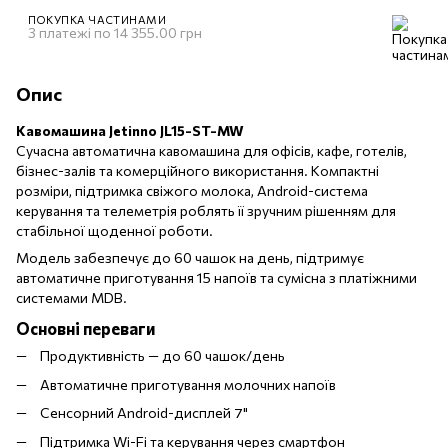
ПОКУПКА ЧАСТИНАМИ
3 платежі по 14 355.00 грн
Опис
Кавомашина Jetinno JL15-ST-MW
Сучасна автоматична кавомашина для офісів, кафе, готелів,
бізнес-залів та комерційного використання. Компактні
розміри, підтримка свіжого молока, Android-система
керування та телеметрія роблять її зручним рішенням для
стабільної щоденної роботи.
Модель забезпечує до 60 чашок на день, підтримує
автоматичне приготування 15 напоїв та сумісна з платіжними
системами MDB.
Основні переваги
Продуктивність — до 60 чашок/день
Автоматичне приготування молочних напоїв
Сенсорний Android-дисплей 7"
Підтримка Wi-Fi та керування через смартфон