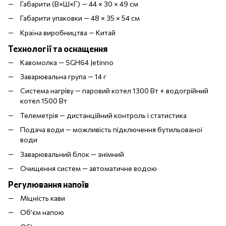
Габарити (В×Ш×Г) — 44 × 30 × 49 см
Габарити упаковки — 48 × 35 × 54 см
Країна виробництва — Китай
Технології та оснащення
Кавомолка — SGH64 Jetinno
Заварювальна група — 14 г
Система нагріву — паровий котел 1300 Вт + водогрійний
котел 1500 Вт
Телеметрія — дистанційний контроль і статистика
Подача води — можливість підключення бутильованої
води
Заварювальний блок — знімний
Очищення систем — автоматичне водою
Регулювання напоїв
Міцність кави
Об’єм напою