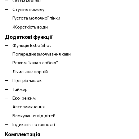
Об’єм молока
Ступінь помелу
Густота молочної пінки
Жорсткість води
Додаткові функції
Функція Extra Shot
Попереднє змочування кави
Режим “кава з собою”
Лічильник порцій
Підігрів чашок
Таймер
Еко-режим
Автовимкнення
Блокування від дітей
Індикація готовності
Комплектація