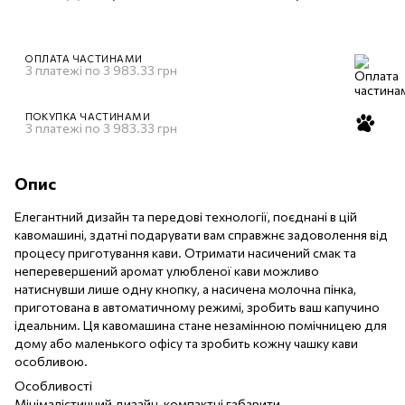
ОПЛАТА ЧАСТИНАМИ
3 платежі по 3 983.33 грн
ПОКУПКА ЧАСТИНАМИ
3 платежі по 3 983.33 грн
Опис
Елегантний дизайн та передові технології, поєднані в цій
кавомашині, здатні подарувати вам справжнє задоволення від
процесу приготування кави. Отримати насичений смак та
неперевершений аромат улюбленої кави можливо
натиснувши лише одну кнопку, а насичена молочна пінка,
приготована в автоматичному режимі, зробить ваш капучино
ідеальним. Ця кавомашина стане незамінною помічницею для
дому або маленького офісу та зробить кожну чашку кави
особливою.
Особливості
Мінімалістичний дизайн, компактні габарити