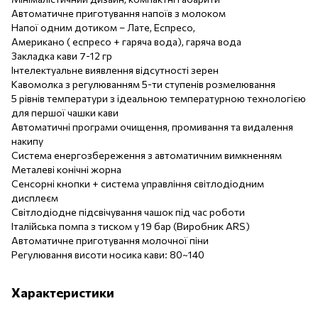
Автоматичне приготування напоїв з молоком
Напої одним дотиком – Лате, Еспресо,
Американо ( еспресо + гаряча вода), гаряча вода
Закладка кави 7-12 гр
Інтелектуальне виявлення відсутності зерен
Кавомолка з регулюванням 5-ти ступенів розмелювання
5 рівнів температури з ідеальною температурною технологією
для першої чашки кави
Автоматичні програми очищення, промивання та видалення
накипу
Система енергозбереження з автоматичним вимкненням
Металеві конічні жорна
Сенсорні кнопки + система управління світлодіодним
дисплеєм
Світлодіодне підсвічування чашок під час роботи
Італійська помпа з тиском у 19 бар (Виробник ARS)
Автоматичне приготування молочної піни
Регулювання висоти носика кави: 80~140
Характеристики