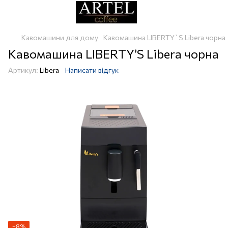
Кавомашини для дому
Кавомашина LIBERTY`S Libera чорна
Кавомашина LIBERTY’S Libera чорна
Артикул:
Libera
Написати відгук
−8%