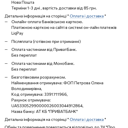
Нова Пошта
Терміни 1-3 дні , вартість доставки від 85 грн.
Детальна інформація на сторінці "
Оплата і доставка
"
Онлайн-оплата банківською карткою.
Платіжною карткою на сайті в системі он-лайн платежів
LiqPay
Післяплата (готівкою при отриманні)
Оплата частинами від ПриватБанк.
Без переплат
Оплата частинами від Монобанк.
Без переплат
Безготівковим розрахунком.
Найменування отримувача: ФОП Петрова Олена
Володимирівна,
Код отримувача: 3391711966,
Рахунок отримувача:
UA533052990000026003044912864,
Назва банку: АТ КБ "ПРИВАТБАНК"
Детальна інформація на сторінці "
Оплата і доставка
"
Обмін та повернення повертається відповідно до ЗУ "Про