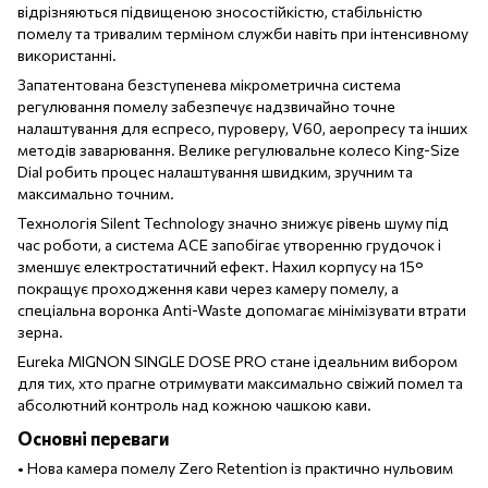
відрізняються підвищеною зносостійкістю, стабільністю
помелу та тривалим терміном служби навіть при інтенсивному
використанні.
Запатентована безступенева мікрометрична система
регулювання помелу забезпечує надзвичайно точне
налаштування для еспресо, пуроверу, V60, аеропресу та інших
методів заварювання. Велике регулювальне колесо King-Size
Dial робить процес налаштування швидким, зручним та
максимально точним.
Технологія Silent Technology значно знижує рівень шуму під
час роботи, а система ACE запобігає утворенню грудочок і
зменшує електростатичний ефект. Нахил корпусу на 15°
покращує проходження кави через камеру помелу, а
спеціальна воронка Anti-Waste допомагає мінімізувати втрати
зерна.
Eureka MIGNON SINGLE DOSE PRO стане ідеальним вибором
для тих, хто прагне отримувати максимально свіжий помел та
абсолютний контроль над кожною чашкою кави.
Основні переваги
• Нова камера помелу Zero Retention із практично нульовим