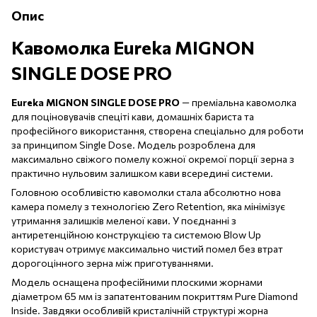
Опис
Кавомолка Eureka MIGNON
SINGLE DOSE PRO
Eureka MIGNON SINGLE DOSE PRO
— преміальна кавомолка
для поціновувачів спеціті кави, домашніх бариста та
професійного використання, створена спеціально для роботи
за принципом Single Dose. Модель розроблена для
максимально свіжого помелу кожної окремої порції зерна з
практично нульовим залишком кави всередині системи.
Головною особливістю кавомолки стала абсолютно нова
камера помелу з технологією Zero Retention, яка мінімізує
утримання залишків меленої кави. У поєднанні з
антиретенційною конструкцією та системою Blow Up
користувач отримує максимально чистий помел без втрат
дорогоцінного зерна між приготуваннями.
Модель оснащена професійними плоскими жорнами
діаметром 65 мм із запатентованим покриттям Pure Diamond
Inside. Завдяки особливій кристалічній структурі жорна