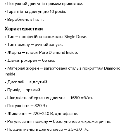
• Потужний двигун із прямим приводом.
• Гарантія на двигун до 10 років.
• Вироблено в Італії.
Характеристики
• Тип — професійна кавомолка Single Dose.
• Тип помелу — ручний запуск.
• Жорна — плоскі Pure Diamond Inside.
• Діаметр жорен — 65 мм.
• Матеріал жорен — загартована сталь з покриттям Diamond
Inside.
• Дисплей — відсутній.
• Привід — прямий.
• Швидкість обертання двигуна — 1650 об/хв.
• Потужність — 320 Вт.
• Живлення — 220–240 В, однофазне.
• Регулювання помелу — безступеневе мікрометричне.
• Продуктивність для еспресо — 2,5–3,0 г/с.