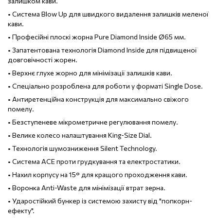
залишком кави.
• Система Blow Up для швидкого видалення залишків меленої
кави.
• Професійні плоскі жорна Pure Diamond Inside Ø65 мм.
• Запатентована технологія Diamond Inside для підвищеної
довговічності жорен.
• Верхнє глухе жорно для мінімізації залишків кави.
• Спеціально розроблена для роботи у форматі Single Dose.
• Антиретенційна конструкція для максимально свіжого
помелу.
• Безступеневе мікрометричне регулювання помелу.
• Велике колесо налаштування King-Size Dial.
• Технологія шумозниження Silent Technology.
• Система ACE проти грудкування та електростатики.
• Нахил корпусу на 15° для кращого проходження кави.
• Воронка Anti-Waste для мінімізації втрат зерна.
• Ударостійкий бункер із системою захисту від "попкорн-
ефекту".