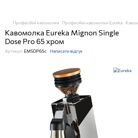
Професійні кавомолки
Професійні кавомолки Eureka
Кавом
Кавомолка Eureka Mignon Single
Dose Pro 65 хром
Артикул:
EMSDP65c
Написати відгук