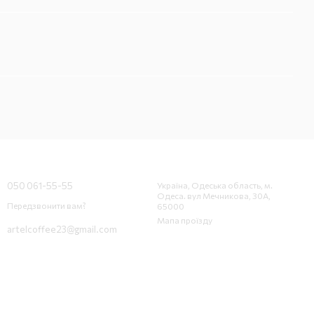
Контактна інформація
050 061-55-55
Україна, Одеська область, м.
Одеса. вул Мечникова, 30А,
Передзвонити вам?
65000
Мапа проїзду
artelcoffee23@gmail.com