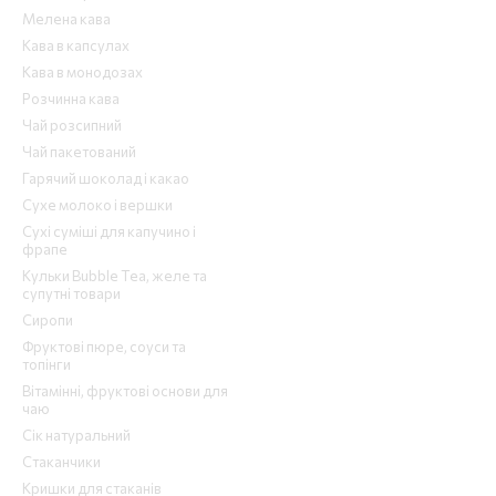
Мелена кава
Кава в капсулах
Кава в монодозах
Розчинна кава
Чай розсипний
Чай пакетований
Гарячий шоколад і какао
Сухе молоко і вершки
Сухі суміші для капучино і
фрапе
Кульки Bubble Tea, желе та
супутні товари
Сиропи
Фруктові пюре, соуси та
топінги
Вітамінні, фруктові основи для
чаю
Сік натуральний
Стаканчики
Кришки для стаканів