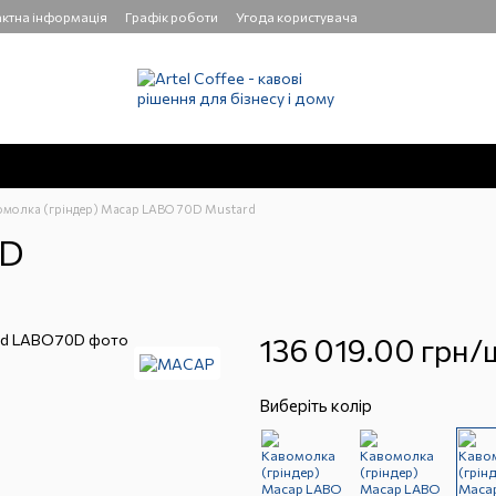
ктна інформація
Графік роботи
Угода користувача
омолка (гріндер) Macap LABO 70D Mustard
0D
136 019.00 грн/
Виберіть колір