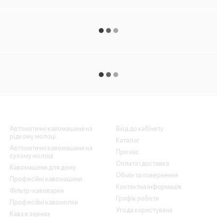
Каталог
Клієнтам
Автоматичні кавомашини на
Вхід до кабінету
рідкому молоці
Каталог
Автоматичні кавомашини на
Про нас
сухому молоці
Оплата і доставка
Кавомашини для дому
Обмін та повернення
Професійні кавомашини
Контактна інформація
Фільтр-кавоварки
Графік роботи
Професійні кавомолки
Угода користувача
Кава в зернах