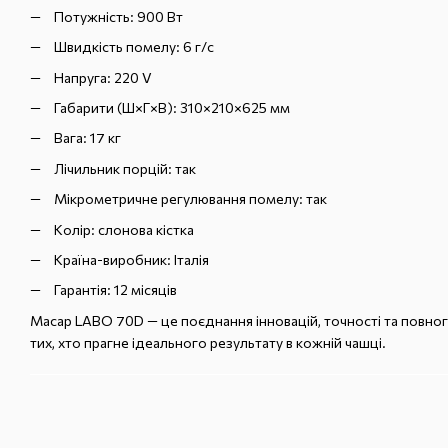
Потужність: 900 Вт
Швидкість помелу: 6 г/с
Напруга: 220 V
Габарити (Ш×Г×В): 310×210×625 мм
Вага: 17 кг
Лічильник порцій: так
Мікрометричне регулювання помелу: так
Колір: слонова кістка
Країна-виробник: Італія
Гарантія: 12 місяців
Macap LABO 70D — це поєднання інновацій, точності та повн
тих, хто прагне ідеального результату в кожній чашці.