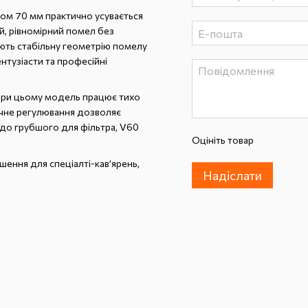
ом 70 мм практично усувається
й, рівномірний помел без
ують стабільну геометрію помелу
ентузіасти та професійні
 при цьому модель працює тихо
ичне регулювання дозволяє
 до грубшого для фільтра, V60
Оцініть товар
шення для спеціалті-кав’ярень,
Надіслати