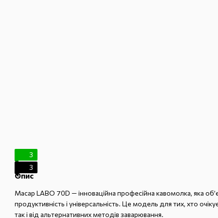
3
3
Опис
Macap LABO 70D — інноваційна професійна кавомолка, яка об’єд
продуктивність і універсальність. Це модель для тих, хто очіку
так і від альтернативних методів заварювання.