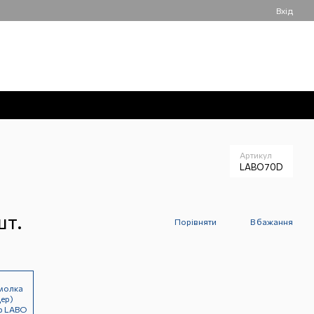
Вхід
050 061-55-55
Мій кошик
Передзвонити вам?
Артикул
LABO70D
шт.
Порівняти
В бажання