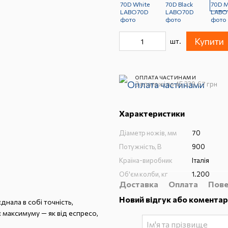
Купити
шт.
ОПЛАТА ЧАСТИНАМИ
3 платежі по 45 339.67 грн
Характеристики
Діаметр ножів, мм
70
Потужність, В
900
Країна-виробник
Італія
Об'єм колби, кг
1.200
Доставка
Оплата
Пове
Новий відгук або коментар
нала в собі точність,
є максимуму — як від еспресо,