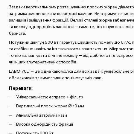
Завдяки вертикальному розташуванню плоских жорен діаметр
затримка змеленої кави всередині камери. Ви отримуєте чисти
залишків і змішування фракцій. Великі сталеві жорна забезпеч
та високу однорідність частинок — саме те, що цінують кавові 
бариста.
Потужний двигун 900 Вт гарантує швидкість помелу до 6 г/с,
та стабільно навіть за інтенсивного навантаження. Мікрометр
точно налаштувати ступінь помелу — від дрібного під еспресо
чи інших альтернативних способів.
LABO 70D — це одна кавомолка для всіх задач: універсальне рі
обсмажчиків та вимогливих поціновувачів кави.
Переваги:
Універсальність: еспресо + фільтр
Вертикальні плоскі жорна Ø70 мм
Мінімальна затримка кави
Висока однорідність фракції
Потужність 900 Вт