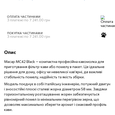
ОПЛАТА ЧАСТИНАМИ
3 платежі по 7 241.00 грн
ПОКУПКА ЧАСТИНАМИ
3 платежі по 7 241.00 грн
Опис
Macap MC42 Black — компактна професійна кавомолка для
приготування фільтр-кави або помелу в пакет. Це ідеальне
рішення для дому, офісу чи невеликої кав’ярні, де важливі
стабільність помелу, надійність та якість збірки.
Модель поєднує в собі італійську інженерію, потужний двигун
і зносостійкі плоскі сталеві жорна діаметром 58 мм. Завдяки
горизонтальному розташуванню жорен забезпечується
рівномірний помел із мінімальним перегрівом зерна, що
дозволяє максимально зберегти аромат і смаковий профіль
кави.