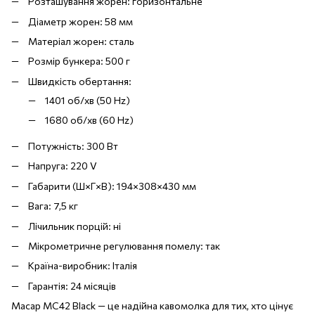
Розташування жорен: горизонтальне
Діаметр жорен: 58 мм
Матеріал жорен: сталь
Розмір бункера: 500 г
Швидкість обертання:
1401 об/хв (50 Hz)
1680 об/хв (60 Hz)
Потужність: 300 Вт
Напруга: 220 V
Габарити (Ш×Г×В): 194×308×430 мм
Вага: 7,5 кг
Лічильник порцій: ні
Мікрометричне регулювання помелу: так
Країна-виробник: Італія
Гарантія: 24 місяців
Macap MC42 Black — це надійна кавомолка для тих, хто цінує