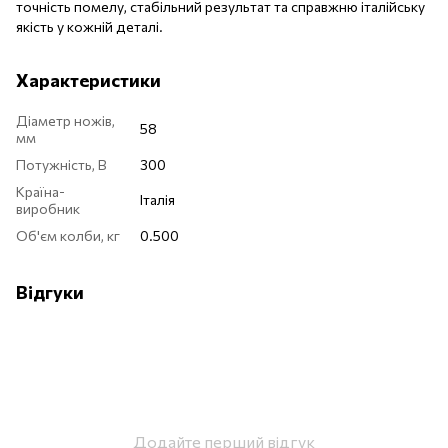
точність помелу, стабільний результат та справжню італійську
якість у кожній деталі.
Характеристики
Діаметр ножів,
58
мм
Потужність, В
300
Країна-
Італія
виробник
Об'єм колби, кг
0.500
Відгуки
Додайте перший відгук