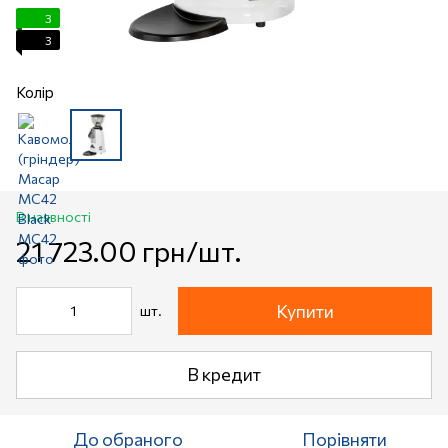
3
3
Колір
В наявності
21 723.00 грн/шт.
Купити
шт.
В кредит
До обраного
Порівняти