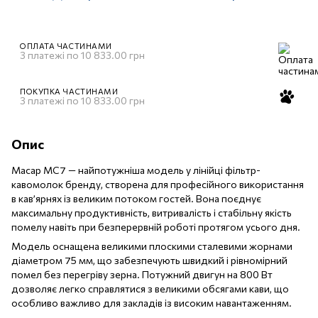
ОПЛАТА ЧАСТИНАМИ
3 платежі по 10 833.00 грн
ПОКУПКА ЧАСТИНАМИ
3 платежі по 10 833.00 грн
Опис
Macap MC7 — найпотужніша модель у лінійці фільтр-
кавомолок бренду, створена для професійного використання
в кав’ярнях із великим потоком гостей. Вона поєднує
максимальну продуктивність, витривалість і стабільну якість
помелу навіть при безперервній роботі протягом усього дня.
Модель оснащена великими плоскими сталевими жорнами
діаметром 75 мм, що забезпечують швидкий і рівномірний
помел без перегріву зерна. Потужний двигун на 800 Вт
дозволяє легко справлятися з великими обсягами кави, що
особливо важливо для закладів із високим навантаженням.