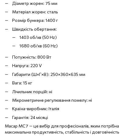
Діаметр жорен: 75 мм
Матеріал жорен: сталь
Розмір бункера: 1400 г
Швидкість обертання:
1403 об/хв (50 Hz)
1680 об/хв (60 Hz)
Потужність: 800 Вт
Напруга: 220 V
Габарити (Ш×Г×В): 250×360×635 мм
Вага: 15 кг
Лічильник порцій: ні
Мікрометричне регулювання помелу: ні
Країна-виробник: Італія
Гарантія: 24 місяці
Macap MC7 — це вибір для професіоналів, яким потрібна
максимальна продуктивність, стабільність і довговічність