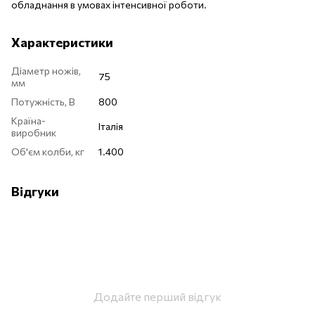
обладнання в умовах інтенсивної роботи.
Характеристики
Діаметр ножів,
75
мм
Потужність, В
800
Країна-
Італія
виробник
Об'єм колби, кг
1.400
Відгуки
Додайте перший відгук