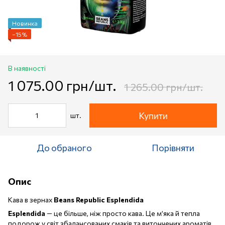
Новинка
−15%
В наявності
1 075.00 грн/шт.
1 265.00 грн/шт.
Купити
шт.
До обраного
Порівняти
Опис
Кава в зернах
Beans Republic Esplendida
Esplendida
— це більше, ніж просто кава. Це м’яка й тепла
подорож у світ збалансованих смаків та витончених ароматів.