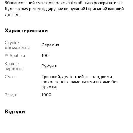
Збалансований смак дозволяє каві стабільно розкриватися в
будь-якому рецепті, даруючи вишуканий і приємний кавовий
досвід.
Характеристики
Ступінь
Середня
обсмаження
% Арабіки
100
Країна-
Румунія
виробник
Смак
Тривалий, делікатний, із солодкими
шоколадно-карамельними нотами без
гіркоти.
Вага, г
1000
Відгуки