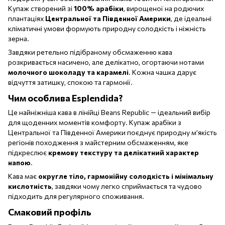
Купаж створений зі
100% арабіки
, вирощеної на родючих
плантаціях
Центральної та Південної Америки
, де ідеальні
кліматичні умови формують природну солодкість і ніжність
зерна.
Завдяки ретельно підібраному обсмаженню кава
розкривається насичено, але делікатно, огортаючи нотами
молочного шоколаду та карамелі
. Кожна чашка дарує
відчуття затишку, спокою та гармонії.
Чим особлива Esplendida?
Це найнiжнiша кава в лінійці Beans Republic — ідеальний вибір
для щоденних моментів комфорту. Купаж арабіки з
Центральної та Південної Америки поєднує природну м’якість
регіонів походження з майстерним обсмаженням, яке
підкреслює
кремову текстуру та делікатний характер
напою
.
Кава має
округле тіло, гармонійну солодкість і мінімальну
кислотність
, завдяки чому легко сприймається та чудово
підходить для регулярного споживання.
Смаковий профіль