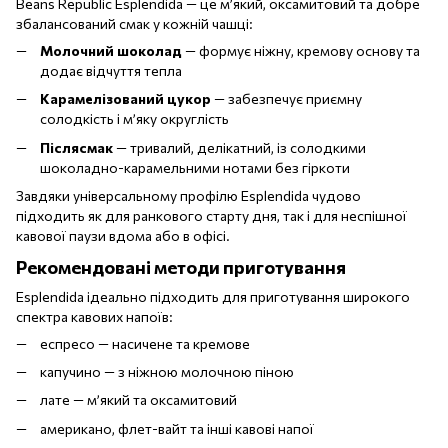
Beans Republic Esplendida — це м’який, оксамитовий та добре
збалансований смак у кожній чашці:
Молочний шоколад
— формує ніжну, кремову основу та
додає відчуття тепла
Карамелізований цукор
— забезпечує приємну
солодкість і м’яку округлість
Післясмак
— тривалий, делікатний, із солодкими
шоколадно-карамельними нотами без гіркоти
Завдяки універсальному профілю Esplendida чудово
підходить як для ранкового старту дня, так і для неспішної
кавової паузи вдома або в офісі.
Рекомендовані методи приготування
Esplendida ідеально підходить для приготування широкого
спектра кавових напоїв:
еспресо — насичене та кремове
капучино — з ніжною молочною піною
лате — м’який та оксамитовий
американо, флет-вайт та інші кавові напої