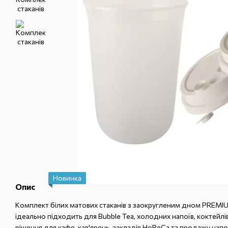
Новинка
Опис
Комплект білих матових стаканів з заокругленим дном PREMI
ідеально підходить для Bubble Tea, холодних напоїв, коктейлі
рішення для кафе, кав'ярень, закладів HoReCa та продажу напо