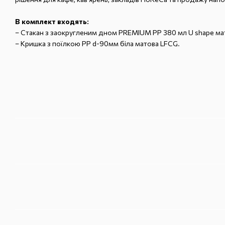
В комплект входять:
–
Стакан з заокругленим дном PREMIUM PP 380 мл U shape мат
–
Кришка з поїлкою PP d-90мм біла матова LFCG.