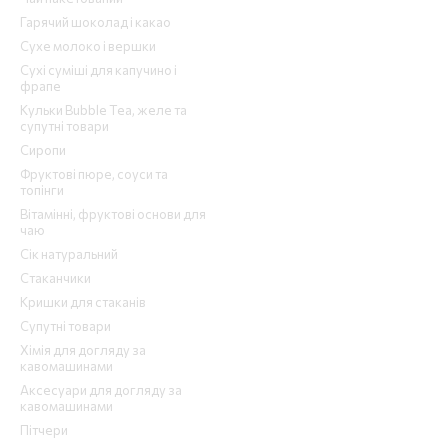
Гарячий шоколад і какао
Сухе молоко і вершки
Сухі суміші для капучино і
фрапе
Кульки Bubble Tea, желе та
супутні товари
Сиропи
Фруктові пюре, соуси та
топінги
Вітамінні, фруктові основи для
чаю
Сік натуральний
Стаканчики
Кришки для стаканів
Супутні товари
Хімія для догляду за
кавомашинами
Аксесуари для догляду за
кавомашинами
Пітчери