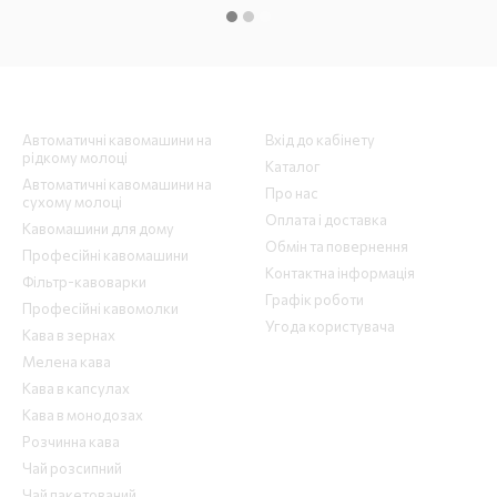
Каталог
Клієнтам
Автоматичні кавомашини на
Вхід до кабінету
рідкому молоці
Каталог
Автоматичні кавомашини на
Про нас
сухому молоці
Оплата і доставка
Кавомашини для дому
Обмін та повернення
Професійні кавомашини
Контактна інформація
Фільтр-кавоварки
Графік роботи
Професійні кавомолки
Угода користувача
Кава в зернах
Мелена кава
Кава в капсулах
Кава в монодозах
Розчинна кава
Чай розсипний
Чай пакетований