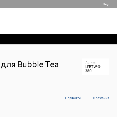
Вхід
050 061-55-55
Мій кошик
Передзвонити вам?
T
для Bubble Tea
Артикул
LFBTW-3-
380
Порівняти
В бажання