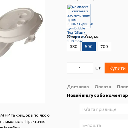
Обери об'єм, мл
380
500
700
Купити
шт.
Доставка
Оплата
Пове
Новий відгук або коментар
UM PP та кришок з поїлкою
в і лимонадів. Практичне
їв із собою.