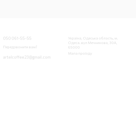
Контактна інформація
050 061-55-55
Україна, Одеська область, м.
Одеса. вул Мечникова, 30А,
Передзвонити вам?
65000
Мапа проїзду
artelcoffee23@gmail.com