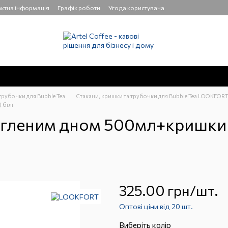
ктна інформація
Графік роботи
Угода користувача
трубочки для Bubble Tea
Стакани, кришки та трубочки для Bubble Tea LOOKFOR
 білі
ругленим дном 500мл+кришки 
325.00 грн/шт.
Оптові ціни від 20 шт.
Виберіть колір