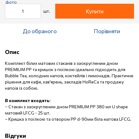
Купити
шт.
До обраного
Порівняти
Опис
Комплект білих матових стаканів з заокругленим дном
PREMIUM PP та кришок з поїлкою ідеально підходить для
Bubble Tea, холодних напоїв, коктейлів і лимонадів. Практичне
рішення для кафе, кав'ярень, закладів HoReCa та продажу
напоїв із собою.
В комплект входять:
–
Стакан з заокругленим дном PREMIUM PP 380 мл U shape
матовий LFCG - 25 шт.
–
Кришка з поїлкою та отвором PP d-90мм біла матова LFCG.
Відгуки