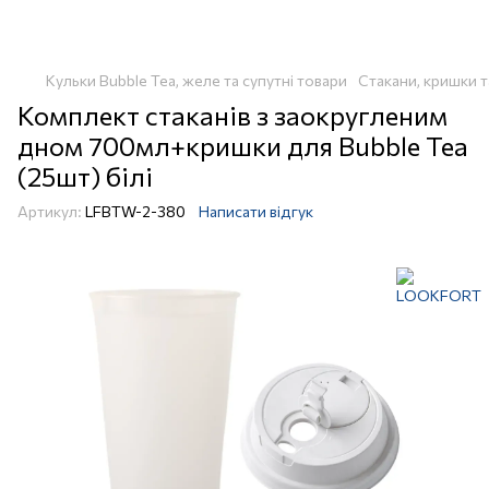
Кульки Bubble Tea, желе та супутні товари
Стакани, кришки т
Комплект стаканів з заокругленим
дном 700мл+кришки для Bubble Tea
(25шт) білі
Артикул:
LFBTW-2-380
Написати відгук