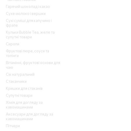
Гарячий шоколад і какао
Сухе молоко і вершки
Сухі суміші для капучино і
фрапе
Кульки Bubble Tea, желе та
супутні товари
Сиропи
Фруктові пюре, соуси та
топінги
Вітамінні, фруктові основи для
чаю
Сік натуральний
Стаканчики
Кришки для стаканів
Супутні товари
Хімія для догляду за
кавомашинами
Аксесуари для догляду за
кавомашинами
Пітчери