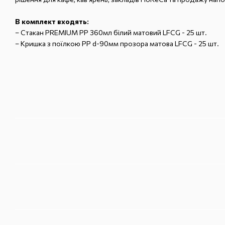
В комплект входять:
–
Стакан PREMIUM PP 360мл білий матовий LFCG - 25 шт.
–
Кришка з поїлкою PP d-90мм прозора матова LFCG - 25 шт.