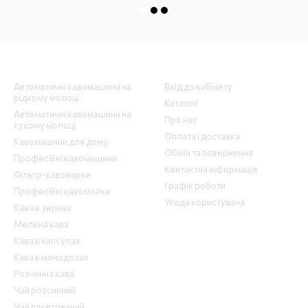
Каталог
Клієнтам
Автоматичні кавомашини на
Вхід до кабінету
рідкому молоці
Каталог
Автоматичні кавомашини на
Про нас
сухому молоці
Оплата і доставка
Кавомашини для дому
Обмін та повернення
Професійні кавомашини
Контактна інформація
Фільтр-кавоварки
Графік роботи
Професійні кавомолки
Угода користувача
Кава в зернах
Мелена кава
Кава в капсулах
Кава в монодозах
Розчинна кава
Чай розсипний
Чай пакетований