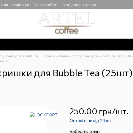
ктна інформація
Графік роботи
Угода користувача
трубочки для Bubble Tea
Стакани, кришки та трубочки для Bubble Tea LOOKFOR
ишкою
ишки для Bubble Tea (25шт) 
250.00 грн/шт.
Оптові ціни від 20 шт.
Виберіть колір