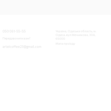
Контактна інформація
050 061-55-55
Україна, Одеська область, м.
Одеса. вул Мечникова, 30А,
Передзвонити вам?
65000
Мапа проїзду
artelcoffee23@gmail.com