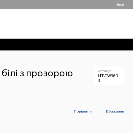
Вхід
050 061-55-55
Мій кошик
Передзвонити вам?
T
білі з прозорою
Артикул
LFBTW360-
3
Порівняти
В бажання