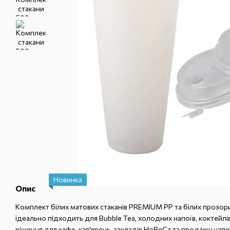
Новинка
Опис
Комплект білих матових стаканів PREMIUM PP та білих прозор
ідеально підходить для Bubble Tea, холодних напоїв, коктейлі
рішення для кафе, кав'ярень, закладів HoReCa та продажу напо