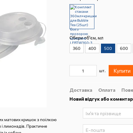
Обери об'єм, мл
360
400
500
600
Купити
шт.
Доставка
Оплата
Пове
Новий відгук або коментар
их матових кришок з поїлкою
в і лимонадів. Практичне
їв із собою.