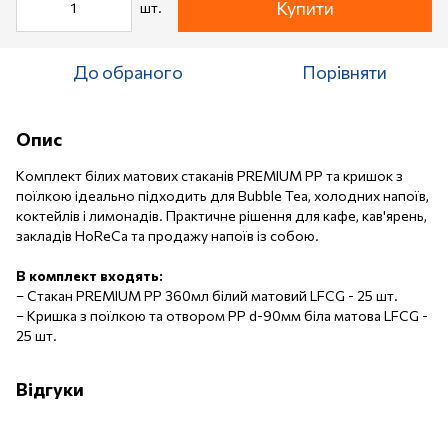
Купити
шт.
До обраного
Порівняти
Опис
Комплект білих матових стаканів PREMIUM PP та кришок з
поїлкою ідеально підходить для Bubble Tea, холодних напоїв,
коктейлів і лимонадів. Практичне рішення для кафе, кав'ярень,
закладів HoReCa та продажу напоїв із собою.
В комплект входять:
–
Стакан PREMIUM PP 360мл білий матовий LFCG - 25 шт.
–
Кришка з поїлкою та отвором PP d-90мм біла матова LFCG -
25 шт.
Відгуки