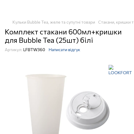
Кульки Bubble Tea, желе та супутні товари
Стакани, кришки т
Комплект стакани 600мл+кришки
для Bubble Tea (25шт) білі
Артикул:
LFBTW360
Написати відгук