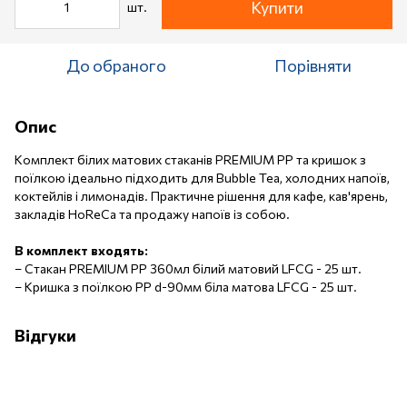
Купити
шт.
До обраного
Порівняти
Опис
Комплект білих матових стаканів PREMIUM PP та кришок з
поїлкою ідеально підходить для Bubble Tea, холодних напоїв,
коктейлів і лимонадів. Практичне рішення для кафе, кав'ярень,
закладів HoReCa та продажу напоїв із собою.
В комплект входять:
–
Стакан PREMIUM PP 360мл білий матовий LFCG - 25 шт.
–
Кришка з поїлкою PP d-90мм біла матова LFCG - 25 шт.
Відгуки