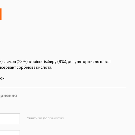
), лимон (23%), коріння імбиру (9%), регулятор кислотності
нсервант сорбінова кислота.
мон
рнення
Увійти за допомогою