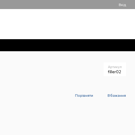
Вхід
050 061-55-55
Мій кошик
Передзвонити вам?
Артикул
filler02
Порівняти
В бажання