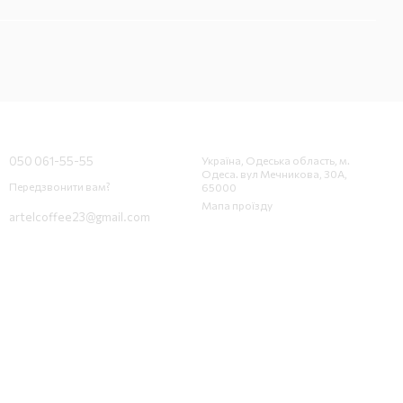
Контактна інформація
050 061-55-55
Україна, Одеська область, м.
Одеса. вул Мечникова, 30А,
Передзвонити вам?
65000
Мапа проїзду
artelcoffee23@gmail.com