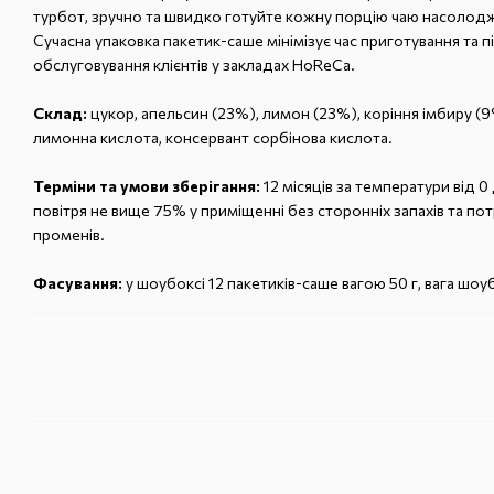
турбот, зручно та швидко готуйте кожну порцію чаю насолод
Сучасна упаковка пакетик-саше мінімізує час приготування та п
обслуговування клієнтів у закладах HoReCа.
Склад:
цукор, апельсин (23%), лимон (23%), коріння імбиру (9
лимонна кислота, консервант сорбінова кислота.
Терміни та умови зберігання:
12 місяців за температури від 0 
повітря не вище 75% у приміщенні без сторонніх запахів та п
променів.
Фасування:
у шоубоксі 12 пакетиків-саше вагою 50 г, вага шоу