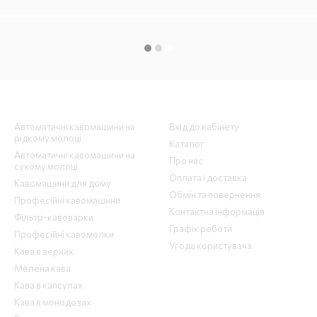
Каталог
Клієнтам
Автоматичні кавомашини на
Вхід до кабінету
рідкому молоці
Каталог
Автоматичні кавомашини на
Про нас
сухому молоці
Оплата і доставка
Кавомашини для дому
Обмін та повернення
Професійні кавомашини
Контактна інформація
Фільтр-кавоварки
Графік роботи
Професійні кавомолки
Угода користувача
Кава в зернах
Мелена кава
Кава в капсулах
Кава в монодозах