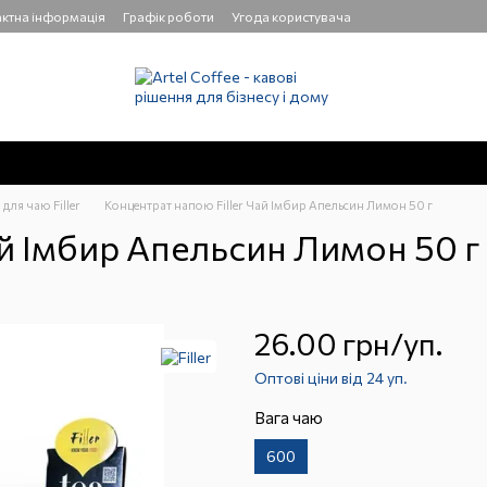
ктна інформація
Графік роботи
Угода користувача
 для чаю Filler
Концентрат напою Filler Чай Імбир Апельсин Лимон 50 г
ай Імбир Апельсин Лимон 50 г
26.00 грн/уп.
Оптові ціни від 24 уп.
Вага чаю
600