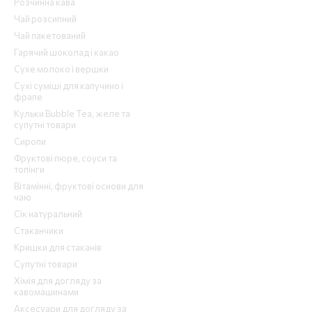
Розчинна кава
Чай розсипний
Чай пакетований
Гарячий шоколад і какао
Сухе молоко і вершки
Сухі суміші для капучино і
фрапе
Кульки Bubble Tea, желе та
супутні товари
Сиропи
Фруктові пюре, соуси та
топінги
Вітамінні, фруктові основи для
чаю
Сік натуральний
Стаканчики
Кришки для стаканів
Супутні товари
Хімія для догляду за
кавомашинами
Аксесуари для догляду за