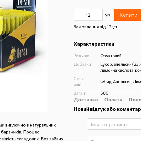
Купити
уп.
Замовлення від 12 уп.
Характеристики
Вид чаю
Фруктовий
Добавки
цукор, апельсин (23%
лимонна кислота, ко
Смак
Імбир, Апельсин, Ли
чаю
Вага, г
600
Доставка
Оплата
Пове
Новий відгук або коментар
ми виключно з натуральних
а барвників. Процес
свіжість складових. Без зайвих