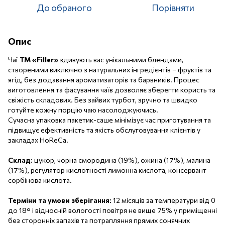
До обраного
Порівняти
Опис
Чаї
ТМ «Filler»
здивують вас унікальними блендами,
створеними виключно з натуральних інгредієнтів – фруктів та
ягід, без додавання ароматизаторів та барвників. Процес
виготовлення та фасування чаїв дозволяє зберегти користь та
свіжість складових. Без зайвих турбот, зручно та швидко
готуйте кожну порцію чаю насолоджуючись.
Сучасна упаковка пакетик-саше мінімізує час приготування та
підвищує ефективність та якість обслуговування клієнтів у
закладах HoReCа.
Склад:
цукор, чорна смородина (19%), ожина (17%), малина
(17%), регулятор кислотності лимонна кислота, консервант
сорбінова кислота.
Терміни та умови зберігання:
12 місяців за температури від 0
до 18° і відносній вологості повітря не вище 75% у приміщенні
без сторонніх запахів та потрапляння прямих сонячних