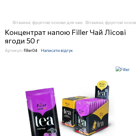
Вітамінні, фруктові основи для чаю
Вітамінні, фруктові основ
Концентрат напою Filler Чай Лісові
ягоди 50 г
Артикул:
filler04
Написати відгук