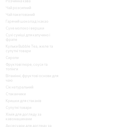
Розчинна кава
Чай розсипний
Чай пакетований
Гарячий шоколад і какао
Сухе молоко і вершки
Сухі суміші для капучино і
фрапе
Кульки Bubble Tea, желе та
супутні товари
Сиропи
Фруктові пюре, соуси та
топінги
Вітамінні, фруктові основи для
чаю
Сік натуральний
Стаканчики
Кришки для стаканів
Супутні товари
Хімія для догляду за
кавомашинами
Аксесуари для догляду за