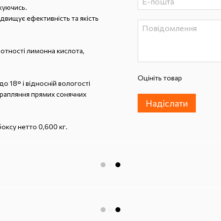
жуючись.
ідвищує ефективність та якість
лотності лимонна кислота,
Оцініть товар
до 18° і відносній вологості
отрапляння прямих сонячних
Надіслати
боксу нетто 0,600 кг.