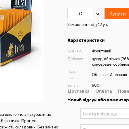
Купити
уп.
Замовлення від 12 уп.
Характеристики
Вид чаю
Фруктовий
Добавки
цукор, обліпиха (26%
консервант сорбінов
Смак
Обліпиха, Апельсин
чаю
Вага, г
600
Доставка
Оплата
Пове
Новий відгук або коментар
ми виключно з натуральних
а барвників. Процес
свіжість складових. Без зайвих