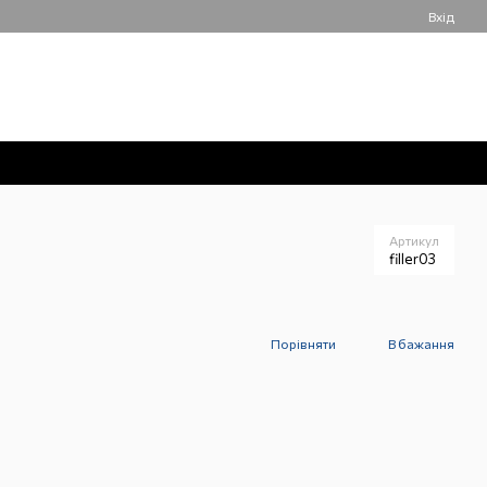
Вхід
050 061-55-55
Мій кошик
Передзвонити вам?
Артикул
filler03
Порівняти
В бажання