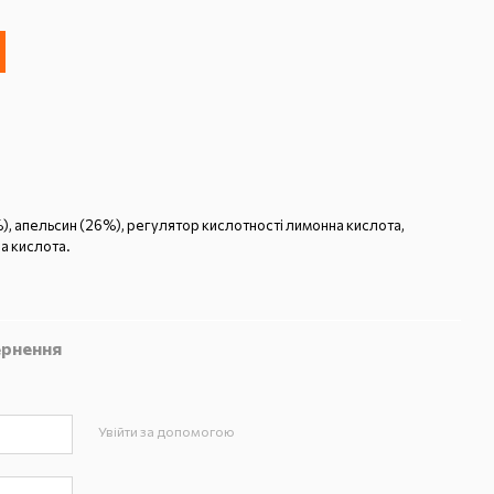
), апельсин (26%), регулятор кислотності лимонна кислота,
а кислота.
рнення
Увійти за допомогою