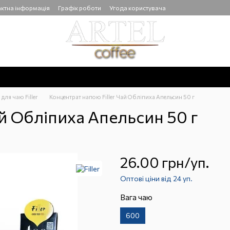
ктна інформація
Графік роботи
Угода користувача
 для чаю Filler
Концентрат напою Filler Чай Обліпиха Апельсин 50 г
й Обліпиха Апельсин 50 г
26.00 грн/уп.
Оптові ціни від 24 уп.
Вага чаю
600