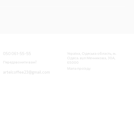
Контактна інформація
050 061-55-55
Україна, Одеська область, м.
Одеса. вул Мечникова, 30А,
Передзвонити вам?
65000
Мапа проїзду
artelcoffee23@gmail.com