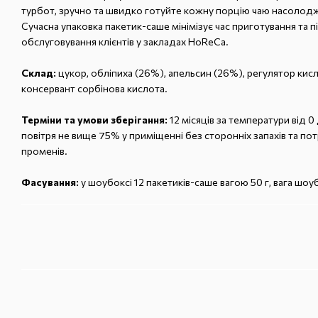
турбот, зручно та швидко готуйте кожну порцію чаю насолод
Сучасна упаковка пакетик-саше мінімізує час приготування та п
обслуговування клієнтів у закладах HoReCа.
Склад:
цукор, обліпиха (26%), апельсин (26%), регулятор кис
консервант сорбінова кислота.
Терміни та умови зберігання:
12 місяців за температури від 0 
повітря не вище 75% у приміщенні без сторонніх запахів та п
променів.
Фасування:
у шоубоксі 12 пакетиків-саше вагою 50 г, вага шоу