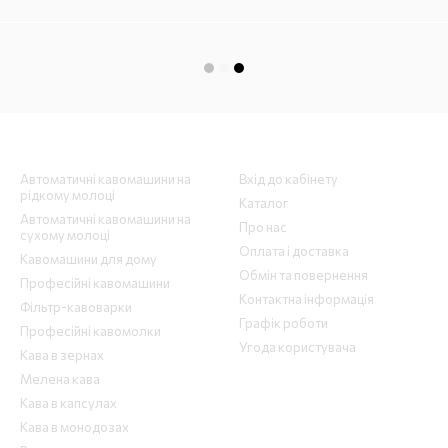
Каталог
Клієнтам
Автоматичні кавомашини на
Вхід до кабінету
рідкому молоці
Каталог
Автоматичні кавомашини на
Про нас
сухому молоці
Оплата і доставка
Кавомашини для дому
Обмін та повернення
Професійні кавомашини
Контактна інформація
Фільтр-кавоварки
Графік роботи
Професійні кавомолки
Угода користувача
Кава в зернах
Мелена кава
Кава в капсулах
Кава в монодозах