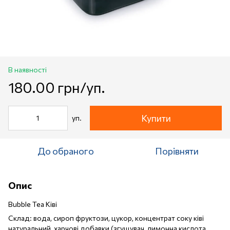
В наявності
180.00 грн/уп.
Купити
уп.
До обраного
Порівняти
Опис
Bubble Tea Ківі
Склад: вода, сироп фруктози, цукор, концентрат соку ківі
натуральний, харчові добавки (згущувач, лимонна кислота,