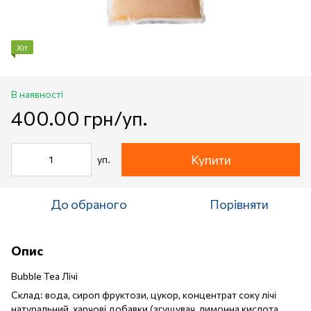
Хіт
В наявності
400.00 грн/уп.
Купити
уп.
До обраного
Порівняти
Опис
Bubble Tea Лічі
Склад: вода, сироп фруктози, цукор, концентрат соку лічі
натуральний, харчові добавки (згущувач, лимонна кислота,