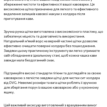
збереженні чистоти та ефективності вашої кавоварки. Ця
високоякісна щітка призначена для легкого та ефективного
видалення залишків кавової макухи з холдера після
приготування кави.
Зручна ручка щітки виготовлена з високоякісного пластику, що
забезпечує міцність та довговічність використання.
Натуральний м'який ворс на верхній частині щітки дозволяє
ефективно очищати поверхні холдера без пошкодження.
Завдяки цьому практичному інструменту ви легко утримаєте
свій обладнання в ідеальному стані, щоб кожна чашка кави
завжди мала бездоганний смак.
Підтримуйте високі стандарти гігієни та доглядайте за своєю
кавоваркою з легкістю завдяки щітці для чистки сит холдера
від DVG. Невеликі розміри та вага щітки роблять її зручною
для зберігання поруч із вашою кавоваркою або у кухонному
ящику.
Цей важливий аксесуар виготовлений з врахуванням вимог