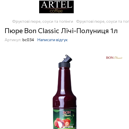
Фруктові пюре, соуси та топінги
Фруктові пюре, соуси та топ
Пюре Bon Classic Лічі-Полуниця 1л
Артикул:
bc034
Написати відгук