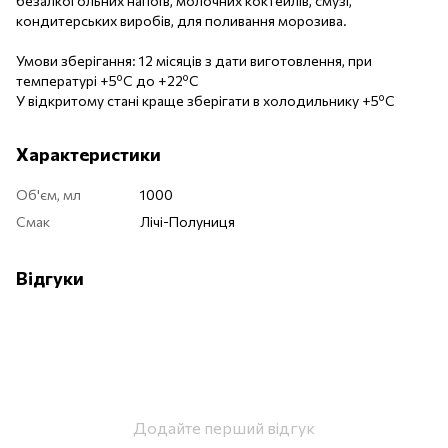
безалкогольних напоїв, молочних коктейлів, смузі,
кондитерських виробів, для поливання морозива.
Умови зберігання: 12 місяців з дати виготовлення, при
температурі +5ºС до +22ºС
У відкритому стані краще зберігати в холодильнику +5ºС
Характеристики
Об'єм, мл
1000
Смак
Лічі-Полуниця
Відгуки
Додайте перший відгук