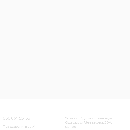
Контактна інформація
050 061-55-55
Україна, Одеська область, м.
Одеса. вул Мечникова, 30А,
Передзвонити вам?
65000