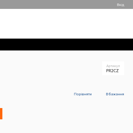
Вхід
050 061-55-55
Мій кошик
Передзвонити вам?
Артикул
PR2CZ
Порівняти
В бажання