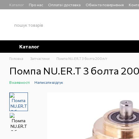
Перейти до основного контенту
Каталог
Про нас
Оплата і доставка
Обмін та повернення
Конта
Каталог
Головна
Запчастини
Помпа NU.ER.T 3 болта 200л/г
Помпа NU.ER.T 3 болта 200
В наявності
Написати відгук