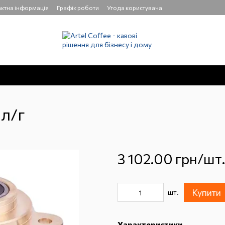
ктна інформація
Графік роботи
Угода користувача
л/г
3 102.00 грн/шт.
Купити
шт.
Характеристики