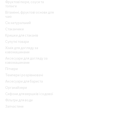
Фруктові пюре, соуси та
топінги
Вітамінні, фруктові основи для
чаю
Сік натуральний
Стаканчики
Кришки для стаканів
Супутні товари
Хімія для догляду за
кавомашинами
Аксесуари для догляду за
кавомашинами
Пітчери
Темпери і розрівнювачі
Аксесуари для бариста
Органайзери
Сифони для вершків і содової
Фільтри для води
Запчастини