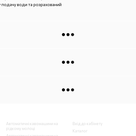
у подачу води та розрахований
Каталог
Клієнтам
Автоматичні кавомашини на
Вхід до кабінету
рідкому молоці
Каталог
Автоматичні кавомашини на