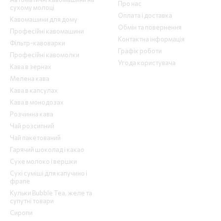
Про нас
сухому молоці
Оплата і доставка
Кавомашини для дому
Обмін та повернення
Професійні кавомашини
Контактна інформація
Фільтр-кавоварки
Графік роботи
Професійні кавомолки
Угода користувача
Кава в зернах
Мелена кава
Кава в капсулах
Кава в монодозах
Розчинна кава
Чай розсипний
Чай пакетований
Гарячий шоколад і какао
Сухе молоко і вершки
Сухі суміші для капучино і
фрапе
Кульки Bubble Tea, желе та
супутні товари
Сиропи