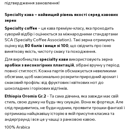
підтвердження замовлення!
Specialty кава – найвищий рівень якості серед кавових
зерен
Specialty coffee
– це кава преміум-класу, яка проходить
суворий відбір і оцінюється за міжнародними стандартами
SCA (Specialty Coffee Association). Такі зерна отримують
оцінку від
80 балів і вище зі 100
, що свідчить про їхню
виняткову якість, чистоту смаку та походження.
Для виробництва
specialty кави
використовують зерна
арабіки з високогірних плантацій
, зібрані вручну у період
повної стиглості. Кожна партія обсмажується невеликими
обсягами, щоб максимально розкрити природний аромат і
смаковий профіль: від фруктових і квіткових нот до
шоколадних і горіхових відтінків.
Ethiopia Oromia Gr.2
- Та сама дівчина, яка завжди має свій
стиль, свою думку на будь-яку сиуацію. Вона як фортеця. Але
слід придивитись, не буди нудним, проявити трошки фантазії і
ортримаєш найцікавішу історію в якій присутня класика та
андерграунд і все це у чашці з ранковою кавою.
100% Arabica