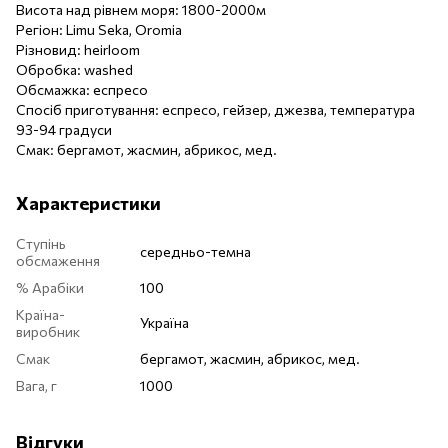
Висота над рівнем моря: 1800-2000м
Регіон: Limu Seka, Oromia
Різновид: heirloom
Обробка: washed
Обсмажка: еспресо
Спосіб приготування: еспресо, гейзер, джезва, температура
93-94 градуси
Смак: бергамот, жасмин, абрикос, мед.
Характеристики
Ступінь
середньо-темна
обсмаження
% Арабіки
100
Країна-
Україна
виробник
Смак
бергамот, жасмин, абрикос, мед.
Вага, г
1000
Відгуки