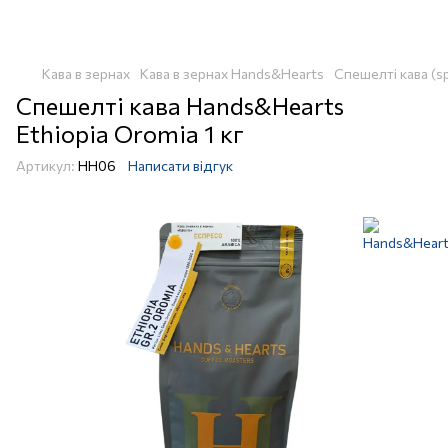
Кава в зернах
Кава в зернах Hands&Hearts
Спешелті кава (sp
Спешелті кава Hands&Hearts
Ethiopia Oromia 1 кг
Артикул:
HH06
Написати відгук