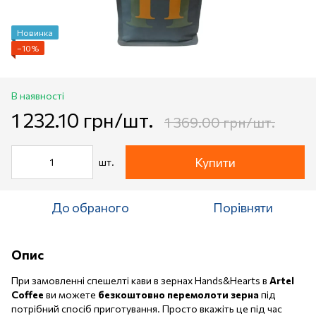
Новинка
−10%
В наявності
1 232.10 грн/шт.
1 369.00 грн/шт.
Купити
шт.
До обраного
Порівняти
Опис
При замовленні спешелті кави в зернах Hands&Hearts в
Artel
Coffee
ви можете
безкоштовно перемолоти зерна
під
потрібний спосіб приготування. Просто вкажіть це під час