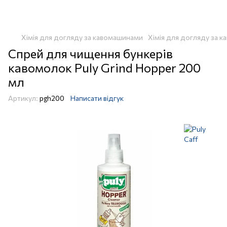
Хімія для догляду за кавомашинами
Хімія для догляду за к
Спрей для чищення бункерів
кавомолок Puly Grind Hopper 200
мл
Артикул:
pgh200
Написати відгук