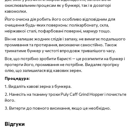
окислювальним процесам як у бункері, так і в дозаторі
кавомолки.
Його очисна дія робить його особливо відповідним для
очищення будь-яких поверхонь: полікарбонату, скла,
неіржавкої сталі, пофарбовані поверхні, мармур тощо.
Він не залишає жодних слідів і запаху, не вимагає подальшого
промивання та протирання, висихаючи самостійно. Також
триматиме бункер у чистоті впродовж тривалішого часу.
Все, що потрібно зробити баристі — це розпилити на бункер і
протерти його, промивання не потрібне. Видаляє прогірку
олію, що залишилася від кавових зерен.
Процедура:
1. Видаліть кавові зерна з бункера.
2. Нанесіть на тканину трохи Puly Caff Grind Hopper і почистьте
його.
3. Витерти до повного висихання, якщо це необхідно.
Відгуки