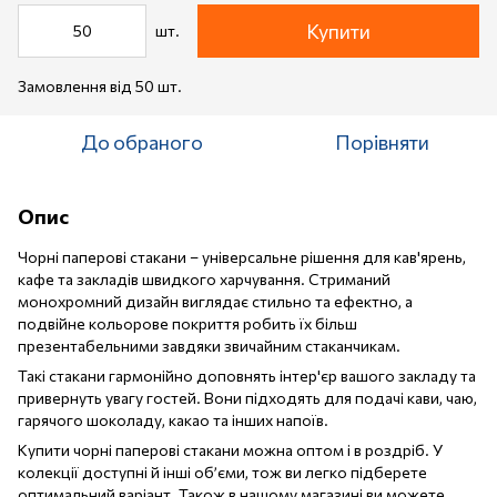
Купити
шт.
Замовлення від 50 шт.
До обраного
Порівняти
Опис
Чорні паперові стакани – універсальне рішення для кав'ярень,
кафе та закладів швидкого харчування. Стриманий
монохромний дизайн виглядає стильно та ефектно, а
подвійне кольорове покриття робить їх більш
презентабельними завдяки звичайним стаканчикам.
Такі стакани гармонійно доповнять інтер'єр вашого закладу та
привернуть увагу гостей. Вони підходять для подачі кави, чаю,
гарячого шоколаду, какао та інших напоїв.
Купити чорні паперові стакани можна оптом і в роздріб. У
колекції доступні й інші об’єми, тож ви легко підберете
оптимальний варіант. Також в нашому магазині ви можете