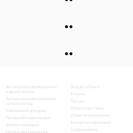
Каталог
Клієнтам
Автоматичні кавомашини на
Вхід до кабінету
рідкому молоці
Каталог
Автоматичні кавомашини на
Про нас
сухому молоці
Оплата і доставка
Кавомашини для дому
Обмін та повернення
Професійні кавомашини
Контактна інформація
Фільтр-кавоварки
Графік роботи
Професійні кавомолки