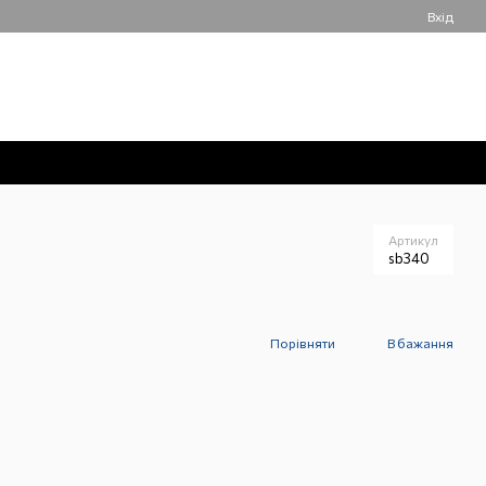
Вхід
050 061-55-55
Мій кошик
Передзвонити вам?
Артикул
sb340
Порівняти
В бажання