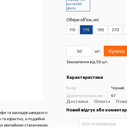
Обери об'єм, мл
110
175
190
270
Купити
шт.
Замовлення від 50 шт.
Характеристики
Колір
Чорний
Диаметр кришки, мм
67
Доставка
Оплата
Пове
Новий відгук або коментар
кафе та закладів швидкого
 та ефектно, а подвійне
и звичайним стаканчикам.