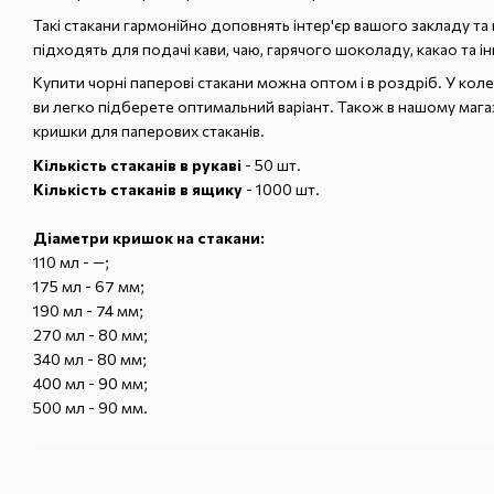
Такі стакани гармонійно доповнять інтер'єр вашого закладу та
підходять для подачі кави, чаю, гарячого шоколаду, какао та ін
Купити чорні паперові стакани можна оптом і в роздріб. У колек
ви легко підберете оптимальний варіант. Також в нашому маг
кришки для паперових стаканів.
Кількість стаканів в рукаві
- 50 шт.
Кількість стаканів в ящику
- 1000 шт.
Діаметри кришок на стакани:
110 мл - —;
175 мл - 67 мм;
190 мл - 74 мм;
270 мл - 80 мм;
340 мл - 80 мм;
400 мл - 90 мм;
500 мл - 90 мм.