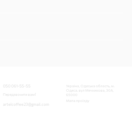
Контактна інформація
050 061-55-55
Україна, Одеська область, м.
Одеса. вул Мечникова, 30А,
Передзвонити вам?
65000
Мапа проїзду
artelcoffee23@gmail.com