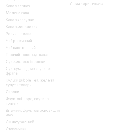
Угода користувача
Кава в зернах
Мелена кава
Кава в капсулах
Кава в монодозах
Розчинна кава
Чай розсипний
Чай пакетований
Гарячий шоколад і какао
Сухе молоко і вершки
Сухі суміші для капучино і
фрапе
Кульки Bubble Tea, желе та
супутні товари
Сиропи
Фруктові пюре, соуси та
топінги
Вітамінні, фруктові основи для
чаю
Сік натуральний
Стаканчики