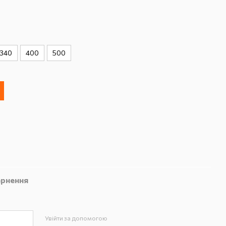
340
400
500
рнення
Увійти за допомогою