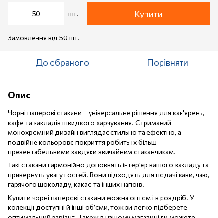
Купити
шт.
Замовлення від 50 шт.
До обраного
Порівняти
Опис
Чорні паперові стакани – універсальне рішення для кав'ярень,
кафе та закладів швидкого харчування. Стриманий
монохромний дизайн виглядає стильно та ефектно, а
подвійне кольорове покриття робить їх більш
презентабельними завдяки звичайним стаканчикам.
Такі стакани гармонійно доповнять інтер'єр вашого закладу та
привернуть увагу гостей. Вони підходять для подачі кави, чаю,
гарячого шоколаду, какао та інших напоїв.
Купити чорні паперові стакани можна оптом і в роздріб. У
колекції доступні й інші об’єми, тож ви легко підберете
оптимальний варіант. Також в нашому магазині ви можете