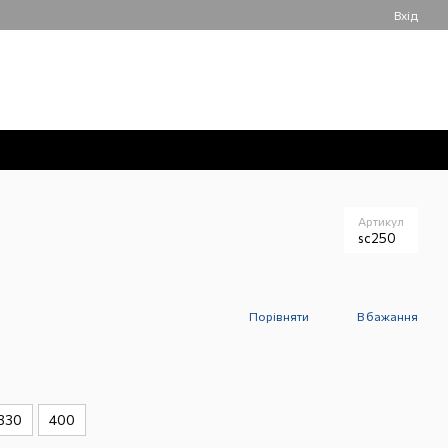
Вхід
050 061-55-55
Мій кошик
Передзвонити вам?
Артикул
sc250
Порівняти
В бажання
330
400