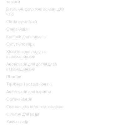
топінги
Вітамінні, фруктові основи для
чаю
Сік натуральний
Стаканчики
Кришки для стаканів
Супутні товари
Хімія для догляду за
кавомашинами
Аксесуари для догляду за
кавомашинами
Пітчери
Темпери і розрівнювачі
Аксесуари для бариста
Органайзери
Сифони для вершків і содової
Фільтри для води
Запчастини