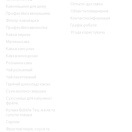
Оплата і доставка
Кавомашини для дому
Обмін та повернення
Професійні кавомашини
Контактна інформація
Фільтр-кавоварки
Графік роботи
Професійні кавомолки
Угода користувача
Кава в зернах
Мелена кава
Кава в капсулах
Кава в монодозах
Розчинна кава
Чай розсипний
Чай пакетований
Гарячий шоколад і какао
Сухе молоко і вершки
Сухі суміші для капучино і
фрапе
Кульки Bubble Tea, желе та
супутні товари
Сиропи
Фруктові пюре, соуси та