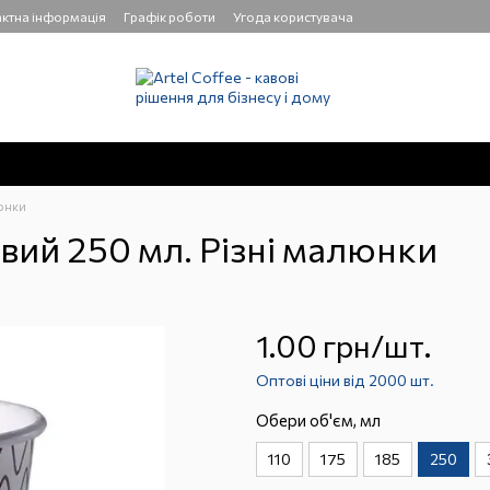
ктна інформація
Графік роботи
Угода користувача
люнки
ий 250 мл. Різні малюнки
1.00 грн/шт.
Оптові ціни від 2000 шт.
Обери об'єм, мл
110
175
185
250