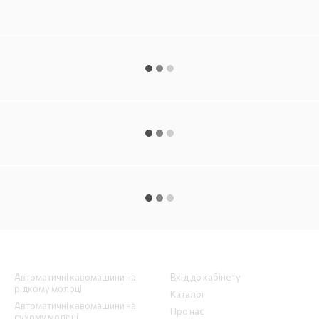
Каталог
Клієнтам
Автоматичні кавомашини на
Вхід до кабінету
рідкому молоці
Каталог
Автоматичні кавомашини на
Про нас
сухому молоці