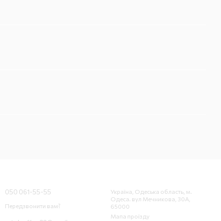
Контактна інформація
050 061-55-55
Україна, Одеська область, м.
Одеса. вул Мечникова, 30А,
Передзвонити вам?
65000
Мапа проїзду