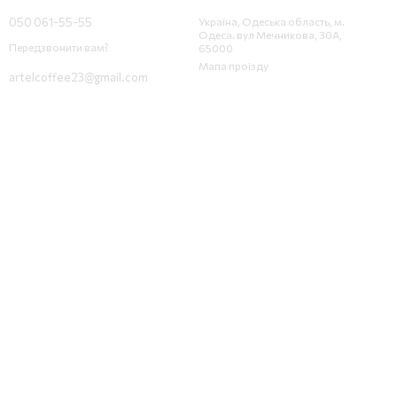
050 061-55-55
Україна, Одеська область, м.
Одеса. вул Мечникова, 30А,
Передзвонити вам?
65000
Мапа проїзду
artelcoffee23@gmail.com