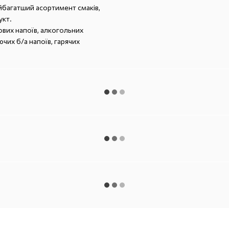
айбагатший асортимент смаків,
укт.
ових напоїв, алкогольних
чих б/а напоїв, гарячих
Каталог
Клієнтам