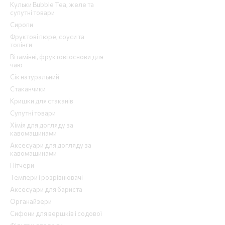
Кульки Bubble Tea, желе та
супутні товари
Сиропи
Фруктові пюре, соуси та
топінги
Вітамінні, фруктові основи для
чаю
Сік натуральний
Стаканчики
Кришки для стаканів
Супутні товари
Хімія для догляду за
кавомашинами
Аксесуари для догляду за
кавомашинами
Пітчери
Темпери і розрівнювачі
Аксесуари для бариста
Органайзери
Сифони для вершків і содової