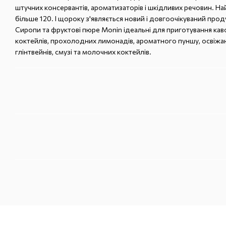
штучних консервантів, ароматизаторів і шкідливих речовин. Н
більше 120. І щороку з'являється новий і довгоочікуваний прод
Сиропи та фруктові пюре Monin ідеальні для приготування кав
коктейлів, прохолодних лимонадів, ароматного пуншу, освіжаю
глінтвейнів, смузі та молочних коктейлів.