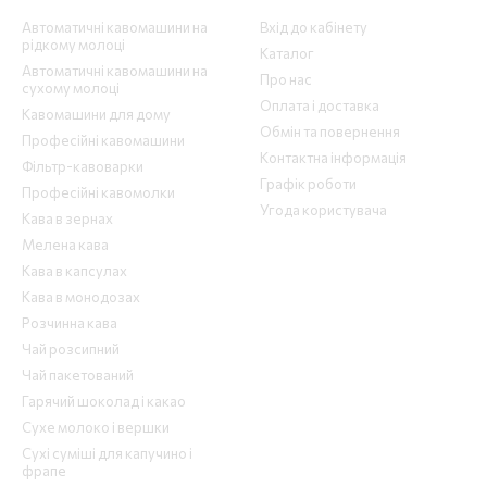
Автоматичні кавомашини на
Вхід до кабінету
рідкому молоці
Каталог
Автоматичні кавомашини на
Про нас
сухому молоці
Оплата і доставка
Кавомашини для дому
Обмін та повернення
Професійні кавомашини
Контактна інформація
Фільтр-кавоварки
Графік роботи
Професійні кавомолки
Угода користувача
Кава в зернах
Мелена кава
Кава в капсулах
Кава в монодозах
Розчинна кава
Чай розсипний
Чай пакетований
Гарячий шоколад і какао
Сухе молоко і вершки
Сухі суміші для капучино і
фрапе