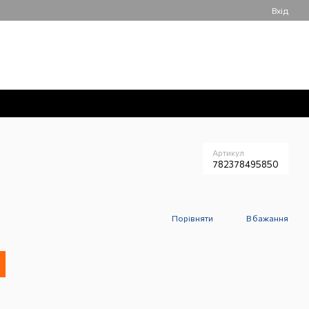
Вхід
050 061-55-55
Мій кошик
Передзвонити вам?
Артикул
782378495850
Порівняти
В бажання