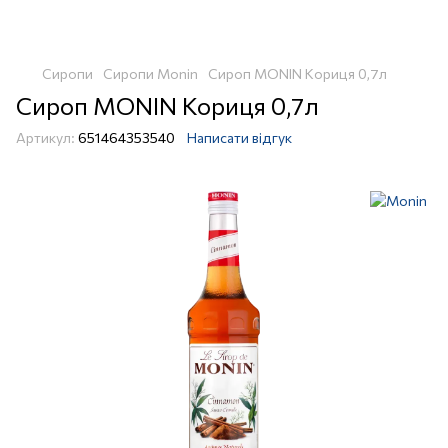
Сиропи
Сиропи Monin
Сироп MONIN Кориця 0,7л
Сироп MONIN Кориця 0,7л
Артикул:
651464353540
Написати відгук