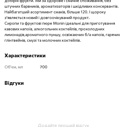
добірні фрукти. Ми за здорове і смачне споживання, без
штучних барвників, ароматизаторів і шкідливих консервантів.
Найбагатший асортимент смаків, більше 120. І щороку
з'являється новий і довгоочікуваний продукт.
Сиропи та фруктові пюре Monin ідеальні для приготування
кавових напоїв, алкогольних коктейлів, прохолодних
лимонадів,ароматного пуншу, освіжаючих б/а напоїв, гарячих
глінтвейнів, смузі та молочних коктейлів.
Характеристики
Об'єм, мл
700
Відгуки
Додайте перший відгук